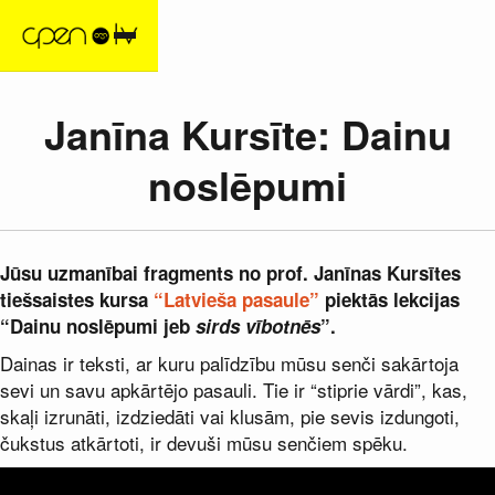
Janīna Kursīte: Dainu
noslēpumi
Jūsu uzmanībai fragments no prof. Janīnas Kursītes
tiešsaistes kursa
“Latvieša pasaule”
piektās lekcijas
“Dainu noslēpumi jeb
sirds vībotnēs
”.
Dainas ir teksti, ar kuru palīdzību mūsu senči sakārtoja
sevi un savu apkārtējo pasauli. Tie ir “stiprie vārdi”, kas,
skaļi izrunāti, izdziedāti vai klusām, pie sevis izdungoti,
čukstus atkārtoti, ir devuši mūsu senčiem spēku.