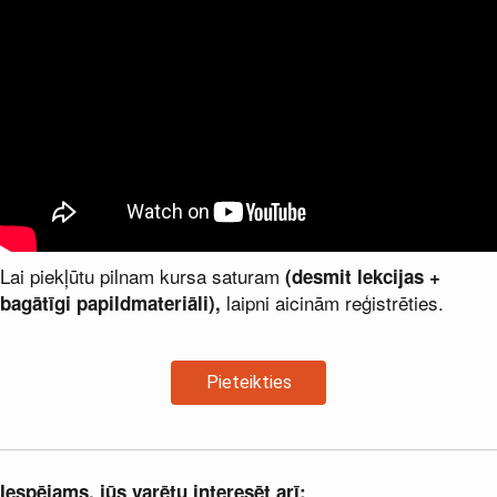
Lai piekļūtu pilnam kursa saturam
(desmit lekcijas +
laipni aicinām reģistrēties.
bagātīgi papildmateriāli),
Pieteikties
Iespējams, jūs varētu interesēt arī: