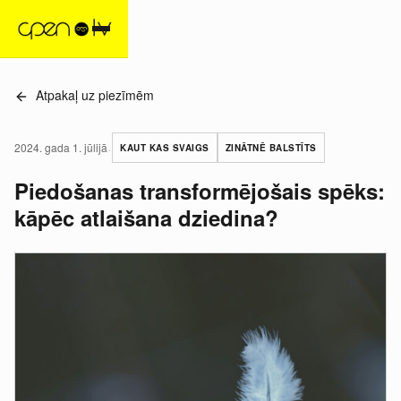
Atpakaļ uz piezīmēm
·
2024. gada 1. jūlijā
KAUT KAS SVAIGS
ZINĀTNĒ BALSTĪTS
Piedošanas transformējošais spēks:
kāpēc atlaišana dziedina?