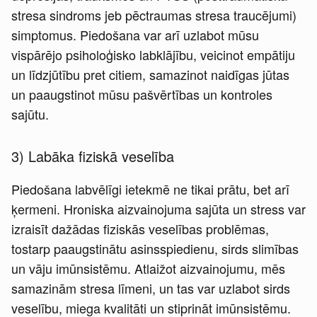
stresa sindroms jeb pēctraumas stresa traucējumi)
simptomus. Piedošana var arī uzlabot mūsu
vispārējo psiholoģisko labklājību, veicinot empātiju
un līdzjūtību pret citiem, samazinot naidīgas jūtas
un paaugstinot mūsu pašvērtības un kontroles
sajūtu.
3) Labāka fiziskā veselība
Piedošana labvēlīgi ietekmē ne tikai prātu, bet arī
ķermeni. Hroniska aizvainojuma sajūta un stress var
izraisīt dažādas fiziskās veselības problēmas,
tostarp paaugstinātu asinsspiedienu, sirds slimības
un vāju imūnsistēmu. Atlaižot aizvainojumu, mēs
samazinām stresa līmeni, un tas var uzlabot sirds
veselību, miega kvalitāti un stiprināt imūnsistēmu.