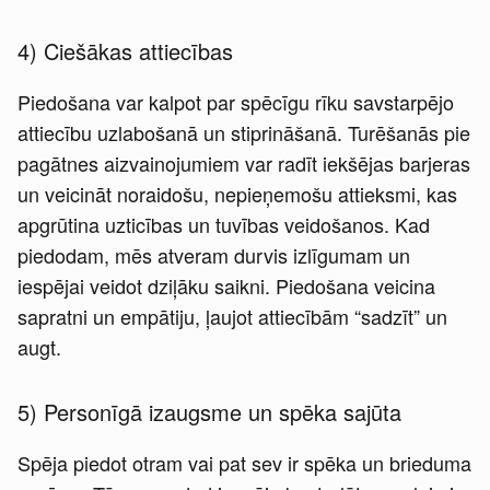
4) Ciešākas attiecības
Piedošana var kalpot par spēcīgu rīku savstarpējo
attiecību uzlabošanā un stiprināšanā. Turēšanās pie
pagātnes aizvainojumiem var radīt iekšējas barjeras
un veicināt noraidošu, nepieņemošu attieksmi, kas
apgrūtina uzticības un tuvības veidošanos. Kad
piedodam, mēs atveram durvis izlīgumam un
iespējai veidot dziļāku saikni. Piedošana veicina
sapratni un empātiju, ļaujot attiecībām “sadzīt” un
augt.
5) Personīgā izaugsme un spēka sajūta
Spēja piedot otram vai pat sev ir spēka un brieduma