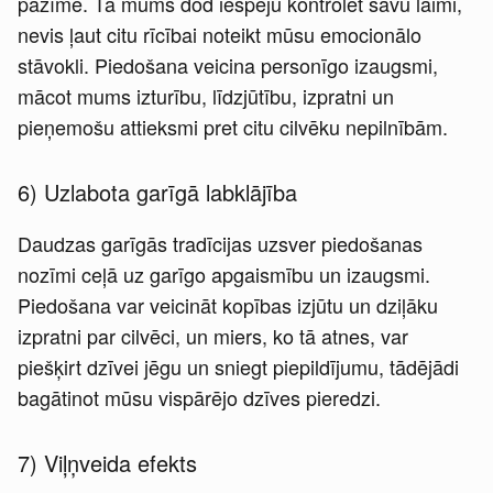
pazīme. Tā mums dod iespēju kontrolēt savu laimi,
nevis ļaut citu rīcībai noteikt mūsu emocionālo
stāvokli. Piedošana veicina personīgo izaugsmi,
mācot mums izturību, līdzjūtību, izpratni un
pieņemošu attieksmi pret citu cilvēku nepilnībām.
6) Uzlabota garīgā labklājība
Daudzas garīgās tradīcijas uzsver piedošanas
nozīmi ceļā uz garīgo apgaismību un izaugsmi.
Piedošana var veicināt kopības izjūtu un dziļāku
izpratni par cilvēci, un miers, ko tā atnes, var
piešķirt dzīvei jēgu un sniegt piepildījumu, tādējādi
bagātinot mūsu vispārējo dzīves pieredzi.
7) Viļņveida efekts