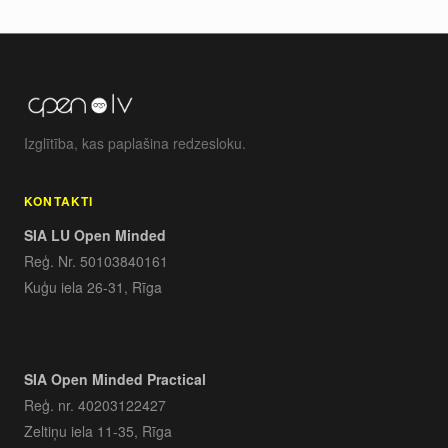
Izglītība, kas paplašina redzesloku.
KONTAKTI
SIA LU Open Minded
Reģ. Nr. 50103840161
Kuģu iela 26-31, Rīga
SIA Open Minded Practical
Reģ. nr. 40203122427
Zeltiņu iela 11-35, Rīga