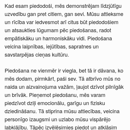
Kad esam piedodoši, mēs demonstrējam līdzjūtīgu
uzvedību gan pret citiem, gan sevi. Mūsu attieksme
un rīcība var iedvesmot arī citus būt piedodošiem
un atsaukties lūgumam pēc piedošanas, radot
empātiskāku un harmoniskāku vidi. Piedošana
veicina laipnības, iejūtības, sapratnes un
savstarpējas cieņas kultūru.
Piedošana ne vienmēr ir viegla, bet tā ir dāvana, ko
mēs dodam, pirmkārt, paši sev. Tā atbrīvo mūs no
naida un aizvainojuma važām, ļaujot dzīvot pilnīgāk
un brīvāk. Pieņemot piedošanu, mēs varam
piedzīvot dziļi emocionālu, garīgu un fizisku
dziedināšanu. Tā stiprina mūsu attiecības, veicina
personīgo izaugsmi un uzlabo mūsu vispārējo
labklājību. Tāpēc izvēlēsimies piedot un atklāsim