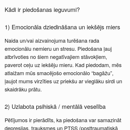
Kādi ir piedošanas ieguvumi?
1) Emocionāla dziedināšana un iekšējs miers
Naida un/vai aizvainojuma turēšana rada
emocionālu nemieru un stresu. Piedošana ļauj
atbrīvoties no šiem negatīvajiem stāvokļiem,
paverot ceļu uz iekšēju mieru. Kad piedodam, mēs
atlaižam mūs smacējošo emocionālo “bagāžu”,
ļaujot mums virzīties uz priekšu ar vieglāku sirdi un
skaidrāku prātu.
2) Uzlabota psihiskā / mentālā veselība
Pētījumos ir pierādīts, ka piedošana var samazināt
depresijas, trauksmes un PTSS (posttraumatiskā