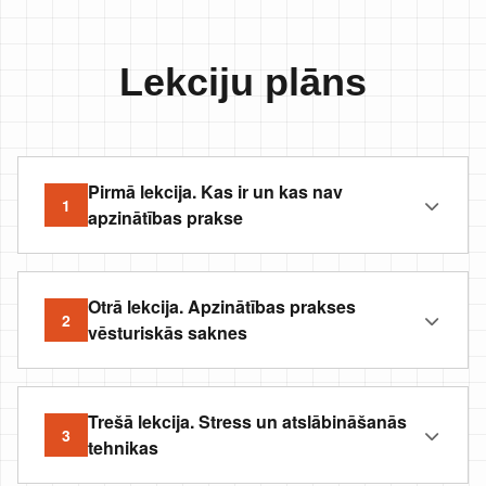
Lekciju plāns
Pirmā lekcija. Kas ir un kas nav
1
apzinātības prakse
Otrā lekcija. Apzinātības prakses
2
vēsturiskās saknes
Trešā lekcija. Stress un atslābināšanās
3
tehnikas