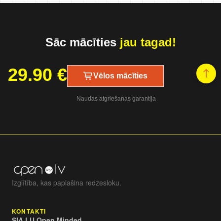
Sāc mācīties
jau tagad!
29.90
€
Vēlos mācīties
Naudas atgriešanas garantija
Izglītība, kas paplašina redzesloku.
KONTAKTI
SIA LU Open Minded