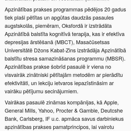
Apzinātības prakses programmas pēdējos 20 gadus
tiek plaši pētītas un apgūtas daudzās pasaules
augstskolās, piemēram, Oksfordā ir izstrādāta
Apzinātībā balstīta kognitīvā terapija, kas ir efektīva
depresijas ārstēšanā (MBCT), Masačūsetsas
Universitātē Džons Kabat-Zins izstrādāja Apzinātībā
balstītu stresa samazināšanas programmu (MBSR).
Apzinātības prakse šobrīd pasaulē ir viena no
visvairāk zinātniski pētītajām metodēm ar pierādītu
efektivitāti, un lekciju ietvaros iepazīstināsim ar
vairāku pētījumu secinājumiem.
Vairākas pasaulē zināmas kompānijas, kā Apple,
General Mills, Yahoo, Procter & Gamble, Deutcshe
Bank, Carlsberg, IF u.c. apmāca savus darbiniekus
apzinātības prakses pamatprincipos, lai vairotu