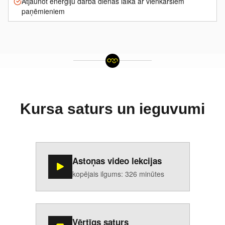
Atjaunot enerģiju darba dienas laikā ar vienkāršiem
paņēmieniem
Kursa saturs un ieguvumi
Astoņas video lekcijas
kopējais ilgums: 326 minūtes
Vērtīgs saturs