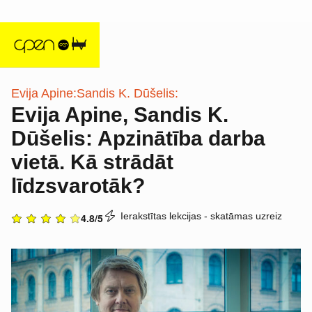
Evija Apine:
Sandis K. Dūšelis:
Evija Apine, Sandis K.
Dūšelis: Apzinātība darba
vietā. Kā strādāt
līdzsvarotāk?
Ierakstītas lekcijas - skatāmas uzreiz
4.8/5