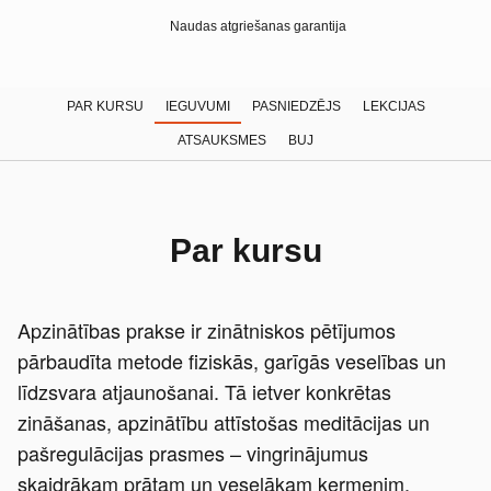
Naudas atgriešanas garantija
PAR KURSU
IEGUVUMI
PASNIEDZĒJS
LEKCIJAS
ATSAUKSMES
BUJ
Par kursu
Apzinātības prakse ir zinātniskos pētījumos
pārbaudīta metode fiziskās, garīgās veselības un
līdzsvara atjaunošanai. Tā ietver konkrētas
zināšanas, apzinātību attīstošas meditācijas un
pašregulācijas prasmes – vingrinājumus
skaidrākam prātam un veselākam ķermenim.