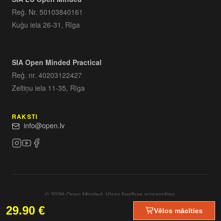
Reģ. Nr. 50103840161
Kuģu iela 26-31, Rīga
SIA Open Minded Practical
Reģ. nr. 40203122427
Zeltiņu iela 11-35, Rīga
RAKSTI
info@open.lv
© 2026 Open Minded. Visas tiesības aizsargātas.
29.90
€
Vēlos mācīties