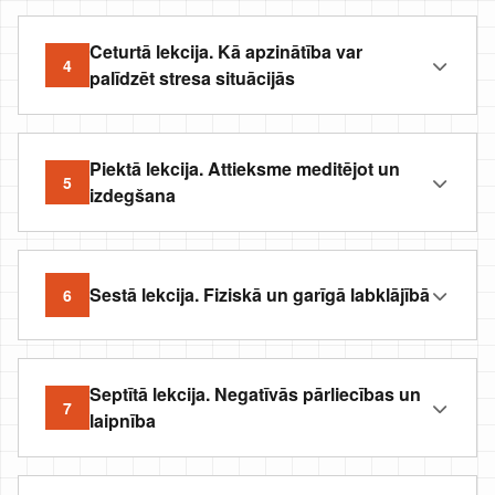
Ceturtā lekcija. Kā apzinātība var
4
palīdzēt stresa situācijās
Piektā lekcija. Attieksme meditējot un
5
izdegšana
Sestā lekcija. Fiziskā un garīgā labklājībā
6
Septītā lekcija. Negatīvās pārliecības un
7
laipnība