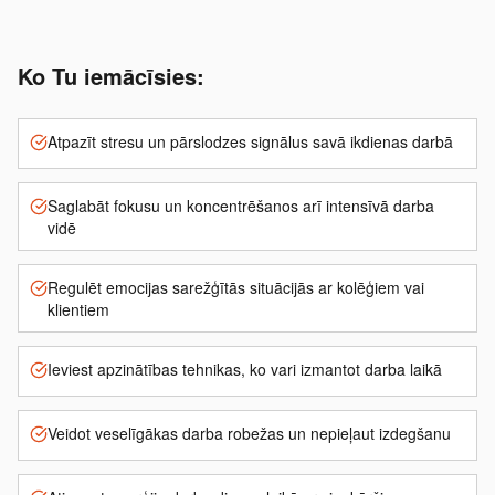
Ko Tu iemācīsies:
Atpazīt stresu un pārslodzes signālus savā ikdienas darbā
Saglabāt fokusu un koncentrēšanos arī intensīvā darba
vidē
Regulēt emocijas sarežģītās situācijās ar kolēģiem vai
klientiem
Ieviest apzinātības tehnikas, ko vari izmantot darba laikā
Veidot veselīgākas darba robežas un nepieļaut izdegšanu