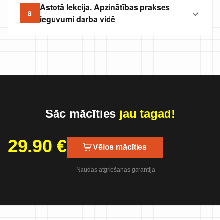
Astotā lekcija. Apzinātības prakses
8
ieguvumi darba vidē
Sāc mācīties
jau tagad!
29.90
€
Vēlos mācīties
Naudas atgriešanas garantija