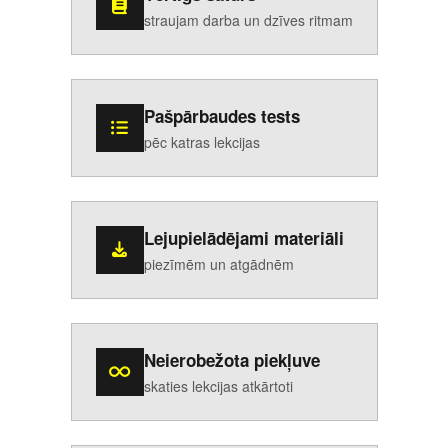
straujam darba un dzīves ritmam
Pašpārbaudes tests
pēc katras lekcijas
Lejupielādējami materiāli
piezīmēm un atgādnēm
Neierobežota piekļuve
skaties lekcijas atkārtoti