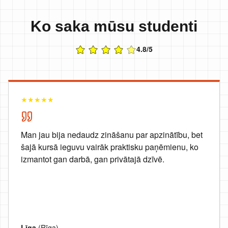
Ko saka mūsu studenti
4.8/5
★
★
★
★
★
Man jau bija nedaudz zināšanu par apzinātību, bet
šajā kursā ieguvu vairāk praktisku paņēmienu, ko
izmantot gan darbā, gan privātajā dzīvē.
Līga
(Rīga)