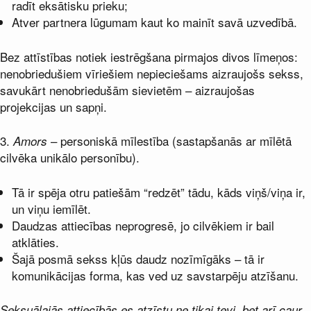
radīt eksātisku prieku;
Atver partnera lūgumam kaut ko mainīt savā uzvedībā.
Bez attīstības notiek iestrēgšana pirmajos divos līmeņos:
nenobriedušiem vīriešiem nepieciešams aizraujošs sekss,
savukārt nenobriedušām sievietēm – aizraujošas
projekcijas un sapņi.
3.
– personiskā mīlestība (sastapšanās ar mīlētā
Amors
cilvēka unikālo personību).
Tā ir spēja otru patiešām “redzēt” tādu, kāds viņš/viņa ir,
un viņu iemīlēt.
Daudzas attiecības neprogresē, jo cilvēkiem ir bail
atklāties.
Šajā posmā sekss kļūs daudz nozīmīgāks – tā ir
komunikācijas forma, kas ved uz savstarpēju atzīšanu.
Seksuālajās attiecībās es atzīstu ne tikai tevi, bet arī caur