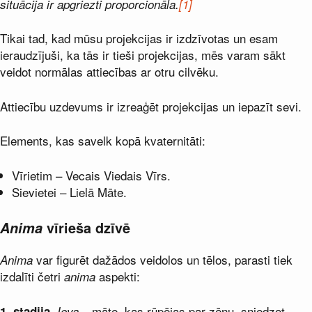
situācija ir apgriezti proporcionāla.
[1]
Tikai tad, kad mūsu projekcijas ir izdzīvotas un esam
ieraudzījuši, ka tās ir tieši projekcijas, mēs varam sākt
veidot normālas attiecības ar otru cilvēku.
Attiecību uzdevums ir izreaģēt projekcijas un iepazīt sevi.
Elements, kas savelk kopā kvaternitāti:
Vīrietim – Vecais Viedais Vīrs.
Sievietei – Lielā Māte.
Anima
vīrieša dzīvē
var figurēt dažādos veidolos un tēlos, parasti tiek
Anima
izdalīti četri
aspekti:
anima
.
– māte, kas rūpējas par zēnu, sniedzot
1. stadija
Ieva