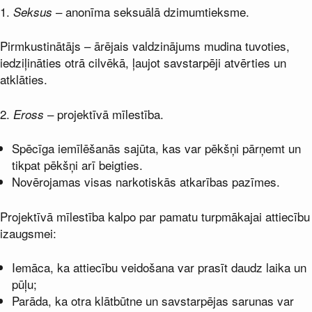
1.
– anonīma seksuālā dzimumtieksme.
Seksus
Pirmkustinātājs – ārējais valdzinājums mudina tuvoties,
iedziļināties otrā cilvēkā, ļaujot savstarpēji atvērties un
atklāties.
2.
– projektīvā mīlestība.
Eross
Spēcīga iemīlēšanās sajūta, kas var pēkšņi pārņemt un
tikpat pēkšņi arī beigties.
Novērojamas visas narkotiskās atkarības pazīmes.
Projektīvā mīlestība kalpo par pamatu turpmākajai attiecību
izaugsmei:
Iemāca, ka attiecību veidošana var prasīt daudz laika un
pūļu;
Parāda, ka otra klātbūtne un savstarpējas sarunas var