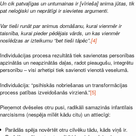
anima
Un cik patvaļīgas un untumainas ir [vīrieša]
jūtas, tik
pat neloģiski un neprātīgi ir sievietes argumenti.
animus
Var tieši runāt par
domāšanu, kurai vienmēr ir
taisnība, kurai pieder pēdējais vārds, un kas vienmēr
noslēdzas ar izteikumu “bet tieši tāpēc”.
[4]
Individuācijas procesa rezultātā tiek savienotas personības
apzinātās un neapzinātās daļas, radot pieaugušu, integrētu
personību – visi arhetipi tiek savienoti vienotā veselumā.
Individuācija: “psihiskās nobriešanas un transformācijas
process patības izveidošanās virzienā.”
[5]
Pieņemot dvēseles otru pusi, radikāli samazinās infantilais
narcisisms (nespēja mīlēt kādu citu) un attiecīgi:
Parādās spēja novērtēt otru cilvēku tādu, kāds viņš ir.