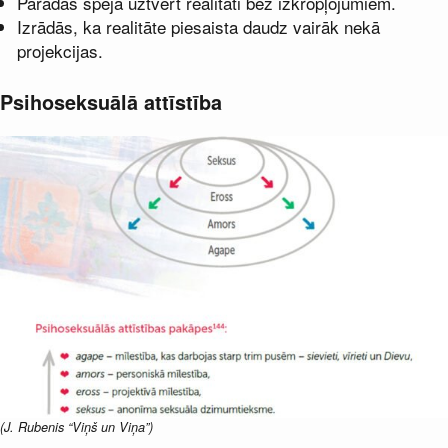
Parādās spēja uztvert realitāti bez izkropļojumiem.
Izrādās, ka realitāte piesaista daudz vairāk nekā
projekcijas.
Psihoseksuālā attīstība
(J. Rubenis “Viņš un Viņa”)