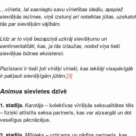
…vīrietis, lai sasniegtu savu vīrietības ideālu, apspiež
sievišķās iezīmes, viņš izstumj arī noteiktas jūtas, uzskatot
tās par sievišķām vājībām.
Līdz ar to viņš bezapziņā uzkrāj sievišķumu un
sentimentalitāti, kas, ja tās izlaužas, nodod viņa tieši
sievišķas būtnes eksistenci.
Pazīstami ir tieši ļoti vīrišķi vīrieši, kas iekšēji visspēcīgāk
ir pakļauti sievišķīgām jūtām.
[3]
Animus
sievietes dzīvē
– kolektīvas vīrišķās seksualitātes tēls
1. stadija.
Karotājs
– fiziski attīstīts seksa partneris, kas var aizsargāt un dot
veselīgus pēcnācējus.
.
– uzticams un gādīgs partneris, kas
2. stadija
Mīlnieks