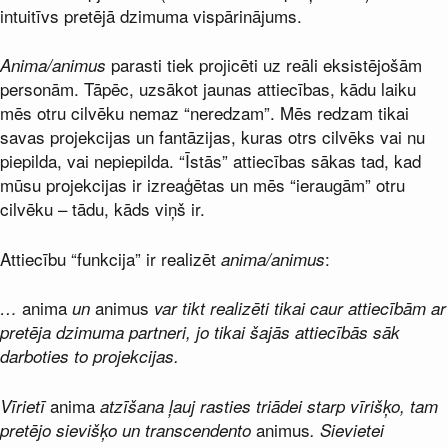
intuitīvs pretējā dzimuma vispārinājums.
parasti tiek projicēti uz reāli eksistējošām
Anima/animus
personām. Tāpēc, uzsākot jaunas attiecības, kādu laiku
mēs otru cilvēku nemaz “neredzam”. Mēs redzam tikai
savas projekcijas un fantāzijas, kuras otrs cilvēks vai nu
piepilda, vai nepiepilda. “Īstās” attiecības sākas tad, kad
mūsu projekcijas ir izreaģētas un mēs “ieraugām” otru
cilvēku – tādu, kāds viņš ir.
Attiecību “funkcija” ir realizēt
:
anima/animus
anima
animus
…
un
var tikt realizēti tikai caur attiecībām ar
pretēja dzimuma partneri, jo tikai šajās attiecībās sāk
darboties to projekcijas.
anima
Vīrietī
atzīšana ļauj rasties triādei starp vīrišķo, tam
animus
pretējo sievišķo un transcendento
. Sievietei