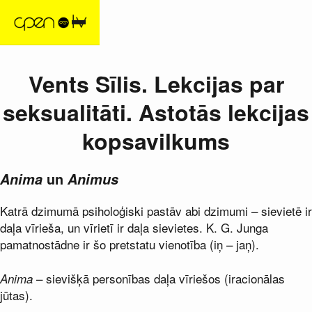
Vents Sīlis. Lekcijas par
seksualitāti. Astotās lekcijas
kopsavilkums
Anima
un
Animus
Katrā dzimumā psiholoģiski pastāv abi dzimumi – sievietē ir
daļa vīrieša, un vīrietī ir daļa sievietes. K. G. Junga
pamatnostādne ir šo pretstatu vienotība (iņ – jaņ).
– sievišķā personības daļa vīriešos (iracionālas
Anima
jūtas).