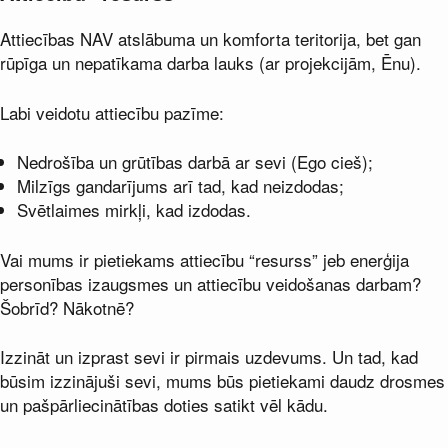
Attiecības NAV atslābuma un komforta teritorija, bet gan
rūpīga un nepatīkama darba lauks (ar projekcijām, Ēnu).
Labi veidotu attiecību pazīme:
Nedrošība un grūtības darbā ar sevi (Ego cieš);
Milzīgs gandarījums arī tad, kad neizdodas;
Svētlaimes mirkļi, kad izdodas.
Vai mums ir pietiekams attiecību “resurss” jeb enerģija
personības izaugsmes un attiecību veidošanas darbam?
Šobrīd? Nākotnē?
Izzināt un izprast sevi ir pirmais uzdevums. Un tad, kad
būsim izzinājuši sevi, mums būs pietiekami daudz drosmes
un pašpārliecinātības doties satikt vēl kādu.