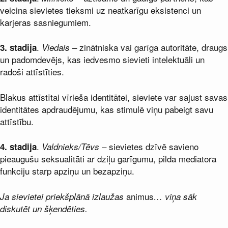
veicina sievietes tieksmi uz neatkarīgu eksistenci un
karjeras sasniegumiem.
.
– zinātniska vai garīga autoritāte, draugs
3. stadija
Viedais
un padomdevējs, kas iedvesmo sievieti intelektuāli un
radoši attīstīties.
Blakus attīstītai vīrieša identitātei, sieviete var sajust savas
identitātes apdraudējumu, kas stimulē viņu pabeigt savu
attīstību.
.
– sievietes dzīvē savieno
4. stadija
Valdnieks/Tēvs
pieaugušu seksualitāti ar dziļu garīgumu, pilda mediatora
funkciju starp apziņu un bezapziņu.
animus
Ja sievietei priekšplānā izlaužas
… viņa sāk
diskutēt un šķendēties.