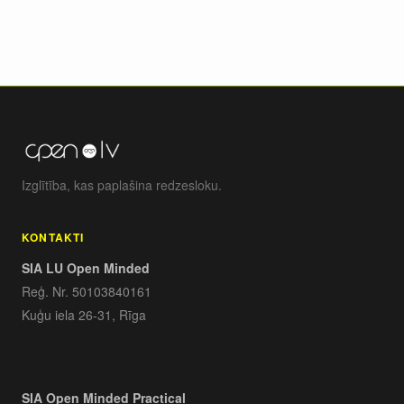
Izglītība, kas paplašina redzesloku.
KONTAKTI
SIA LU Open Minded
Reģ. Nr. 50103840161
Kuģu iela 26-31, Rīga
SIA Open Minded Practical