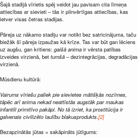
Šajā stadijā vīrietis spēj veidot jau pavisam cita līmeņa
attiecības ar sievieti – tās ir pilnvērtīgas attiecības, kas
ietver visas četras stadijas.
Pāreja uz nākamo stadiju var notikt bez satricinājuma, taču
biežāk šī pāreja izpaužas kā krīze. Tas var būt gan lēciens
uz augšu, gan kritiens:
ir vērsta patības
gaišā
anima
izveides virzienā, bet
– dezintegrācijas, degradācijas
tumšā
virzienā.
Mūsdienu kultūrā:
Vairums vīriešu paliek pie sievietes mātišķās nozīmes,
anima
tāpēc arī
nekad neattīstās augstāk par maukas
infantili primitīvo pakāpi. No tā izriet, ka prostitūcija ir
galvenais civilizēto laulību blakusprodukts.
[2]
Bezapzinātās jūtas = sakāpināts jūtīgums: