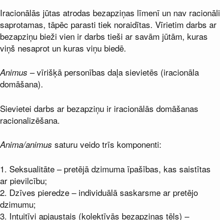
Iracionālās jūtas atrodas bezapziņas līmenī un nav racionāli
saprotamas, tāpēc parasti tiek noraidītas. Vīrietim darbs ar
bezapziņu bieži vien ir darbs tieši ar savām jūtām, kuras
viņš nesaprot un kuras viņu biedē.
– vīrišķā personības daļa sievietēs (iracionāla
Animus
domāšana).
Sievietei darbs ar bezapziņu ir iracionālās domāšanas
racionalizēšana.
saturu veido trīs komponenti:
Anima/animus
1. Seksualitāte – pretējā dzimuma īpašības, kas saistītas
ar pievilcību;
2. Dzīves pieredze – individuālā saskarsme ar pretējo
dzimumu;
3. Intuitīvi apjaustais (kolektīvās bezapziņas tēls) –