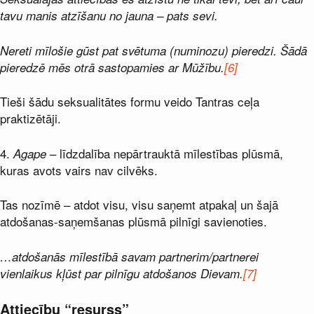
tavu manis atzīšanu no jauna – pats sevi.
Nereti mīlošie gūst pat svētuma (numinozu) pieredzi. Šādā
pieredzē mēs otrā sastopamies ar Mūžību.
[6]
Tieši šādu seksualitātes formu veido Tantras ceļa
praktizētāji.
4.
– līdzdalība nepārtrauktā mīlestības plūsmā,
Agape
kuras avots vairs nav cilvēks.
Tas nozīmē – atdot visu, visu saņemt atpakaļ un šajā
atdošanas-saņemšanas plūsmā pilnīgi savienoties.
…atdošanās mīlestībā savam partnerim/partnerei
vienlaikus kļūst par pilnīgu atdošanos Dievam.
[7]
Attiecību “resurss”