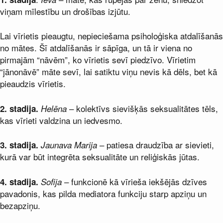
viņam mīlestību un drošības izjūtu.
Lai vīrietis pieaugtu, nepieciešama psiholoģiska atdalīšanās
no mātes. Šī atdalīšanās ir sāpīga, un tā ir viena no
pirmajām “nāvēm”, ko vīrietis sevī piedzīvo. Vīrietim
“jānonāvē” māte sevī, lai satiktu viņu nevis kā dēls, bet kā
pieaudzis vīrietis.
– kolektīvs sievišķās seksualitātes tēls,
2. stadija.
Helēna
kas vīrieti valdzina un iedvesmo.
– patiesa draudzība ar sievieti,
3. stadija.
Jaunava
Marija
kurā var būt integrēta seksualitāte un reliģiskās jūtas.
– funkcionē kā vīrieša iekšējās dzīves
4. stadija.
Sofija
pavadonis, kas pilda mediatora funkciju starp apziņu un
bezapziņu.