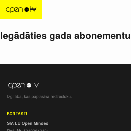
Iegādāties gada abonementu
Izglītība, kas paplašina redzesloku.
KONTAKTI
SIA LU Open Minded
Reģ. Nr. 50103840161