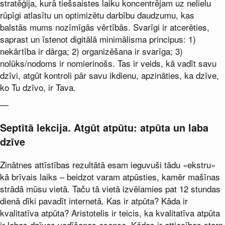
stratēģija, kurā tiešsaistes laiku koncentrējam uz nelielu
rūpīgi atlasītu un optimizētu darbību daudzumu, kas
balstās mums nozīmīgās vērtībās. Svarīgi ir atcerēties,
saprast un īstenot digitālā minimālisma principus: 1)
nekārtība ir dārga; 2) organizēšana ir svarīga; 3)
nolūks/nodoms ir nomierinošs. Tas ir veids, kā vadīt savu
dzīvi, atgūt kontroli pār savu ikdienu, apzināties, ka dzīve,
ko Tu dzīvo, ir Tava.
—
Septītā lekcija. Atgūt atpūtu: atpūta un laba
dzīve
Zinātnes attīstības rezultātā esam ieguvuši tādu «ekstru»
kā brīvais laiks – beidzot varam atpūsties, kamēr mašīnas
strādā mūsu vietā. Taču tā vietā izvēlamies pat 12 stundas
dienā dīki pavadīt internetā. Kas ir atpūta? Kāda ir
kvalitatīva atpūta? Aristotelis ir teicis, ka kvalitatīva atpūta
ir labas dzīves vadīšanas esence. Kādas ir attiecības starp