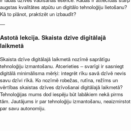
augstas kvalitātes atpūtu un digitālo tehnoloģiju lietošanu?
Kā to plānot, praktizēt un izbaudīt?
—
Astotā lekcija. Skaista dzīve digitālajā
laikmetā
Skaista dzīve digitālajā laikmetā nozīmē saprātīgu
tehnoloģiju izmantošanu. Atcerieties – svarīgi ir sasniegt
digitālā minimālisma mērķi: integrēt rīku savā dzīvē nevis
savu dzīvi rīkā. Ko nozīmē robežas, rutīna, režīms un
vērtības skaistas dzīves dzīvošanai digitālajā laikmetā?
Tehnoloģijas mums dod iespēju būt labākiem nekā pirms
tām. Jautājums ir par tehnoloģiju izmantošanu, neaizmirstot
par savu autonomiju.