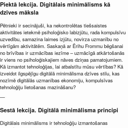
Piektā lekcija. Digitālais minimālisms kā
dzīves māksla
Pētnieki ir secinājuši, ka nekontrolētas tiešsaistes
aktivitātes ietekmē psiholoģisko labizjūtu, rada kompulsīvu
uzvedību, samazina laimes izjūtu, novirza uzmanību no
vērtīgām aktivitātēm. Saskaņā ar Ērihu Frommu bēgšanai
no brīvības ir uzmācības iezīme – uzmācīgā atkārtošanās
ir viens no psiholoģiskajiem nāves dziņas pamatojumiem.
Kā izmantot tehnoloģijas, lai atbalstītu mūsu vērtības? Kā
izveidot ilgspējīgu digitālā minimālisma dzīves stilu, kas
nozīmē digitālās uzmanības ekonomiju, kompulsīvas
tehnoloģiju lietošanas mazināšanu?
—
Sestā lekcija. Digitālā minimālisma principi
Digitālais minimālisms ir tehnoloģiju izmantošanas