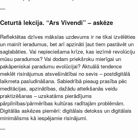
—
Ceturtā lekcija. “Ars Vivendi” – askēze
Reflektētas dzīves mākslas uzdevums ir ne tikai izvēlēties
un mainīt ieradumus, bet arī apzināti ļaut tiem pastāvēt un
saglabāties. Vai nepieciešama krīze, kas iezīmē revolūciju
mūsu paradumos? Vai dodam priekšroku mierīgai un
pakāpeniskai paradumu evolūcijai? Aktuālā tendence
meklēt risinājumus atsvešinātībai no sevis – postdigitālā
laikmeta pasludināšana. Sabiedrībā pieaug prasība pēc
meditācijas, apzinātības, dažādu atteikšanās veidu
praktizēšanas – uzskatāms pierādījums
pārpilnības/pārmērības kultūras radītajām problēmām.
Digitālās askēzes piemēri: digitālais detokss un digitālais
minimālisms kā iespējamie risinājumi.
—