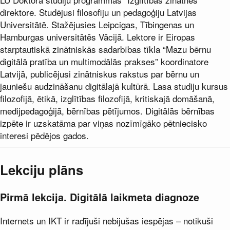
direktore. Studējusi filosofiju un pedagoģiju Latvijas
Universitātē. Stažējusies Leipcigas, Tībingenas un
Hamburgas universitātēs Vācijā. Lektore ir Eiropas
starptautiskā zinātniskās sadarbības tīkla “Mazu bērnu
digitālā pratība un multimodālās prakses” koordinatore
Latvijā, publicējusi zinātniskus rakstus par bērnu un
jauniešu audzināšanu digitālajā kultūrā. Lasa studiju kursus
filozofijā, ētikā, izglītības filozofijā, kritiskajā domāšanā,
medijpedagoģijā, bērnības pētījumos. Digitālās bērnības
izpēte ir uzskatāma par viņas nozīmīgāko pētniecisko
interesi pēdējos gados.
Lekciju plāns
Pirmā lekcija. Digitālā laikmeta diagnoze
Internets un IKT ir radījuši nebijušas iespējas – notikuši