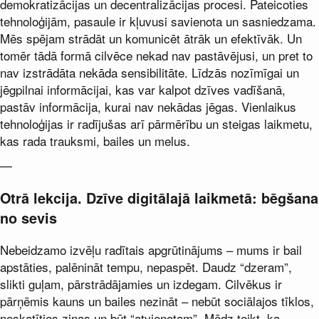
demokratizācijas un decentralizācijas procesi. Pateicoties
tehnoloģijām, pasaule ir kļuvusi savienota un sasniedzama.
Mēs spējam strādāt un komunicēt ātrāk un efektīvāk. Un
tomēr tādā formā cilvēce nekad nav pastāvējusi, un pret to
nav izstrādāta nekāda sensibilitāte. Līdzās nozīmīgai un
jēgpilnai informācijai, kas var kalpot dzīves vadīšanā,
pastāv informācija, kurai nav nekādas jēgas. Vienlaikus
tehnoloģijas ir radījušas arī pārmērību un steigas laikmetu,
kas rada trauksmi, bailes un melus.
—
Otrā lekcija. Dzīve digitālajā laikmetā: bēgšana
no sevis
Nebeidzamo izvēļu radītais apgrūtinājums – mums ir bail
apstāties, palēnināt tempu, nepaspēt. Daudz “dzeram”,
slikti guļam, pārstrādājamies un izdegam. Cilvēkus ir
pārņēmis kauns un bailes nezināt – nebūt sociālajos tīklos,
neskatīties ziņas un būt “atvienotam”. Mēdz teikt, ka