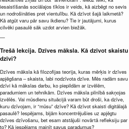
iesaistīšanās sociālajos tīklos ir veids, kā aizbēgt no sevis
un nodrošināties pret vientulību. Kā dzīvot šajā laikmetā?
Kā atgūt varu pār savu ikdienu? Tie ir jautājumi, kurus
cilvēki pasaulē sāk uzdot arvien biežāk.
—
Trešā lekcija. Dzīves māksla. Kā dzīvot skaistu
dzīvi?
Dzīves māksla kā filozofijas teorija, kuras mērķis ir dzīves
apjēgšana – skaista, labi nodzīvota dzīve. Mēs radām savu
dzīvi kā mākslas darbu, ko piepildām ar izvēlēm,
paradumiem un tehnikām. Dzīves māksla pilnībā sakņojas
izvēlēs. Vai mūsdienu situācijā varam būt droši, ka dzīve,
kuru dzīvojam, ir “mūsu” dzīve? Kā dzīvot skaisti digitālajā
pasaulē? Iespējams, bijām koncentrējušies uz apjēgtu
dzīves dzīvošanu, bet esam atstājuši novārtā refleksiju par
to? Kā iespējams mainīt savus paradumus?