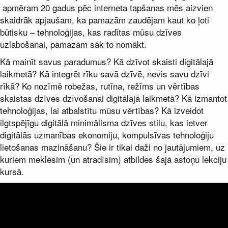
apmēram 20 gadus pēc interneta tapšanas mēs aizvien
skaidrāk apjaušam, ka pamazām zaudējam kaut ko ļoti
būtisku – tehnoloģijas, kas radītas mūsu dzīves
uzlabošanai, pamazām sāk to nomākt.
Kā mainīt savus paradumus? Kā dzīvot skaisti digitālajā
laikmetā? Kā integrēt rīku savā dzīvē, nevis savu dzīvi
rīkā? Ko nozīmē robežas, rutīna, režīms un vērtības
skaistas dzīves dzīvošanai digitālajā laikmetā? Kā izmantot
tehnoloģijas, lai atbalstītu mūsu vērtības? Kā izveidot
ilgtspējīgu digitālā minimālisma dzīves stilu, kas ietver
digitālās uzmanības ekonomiju, kompulsīvas tehnoloģiju
lietošanas mazināšanu? Šie ir tikai daži no jautājumiem, uz
kuriem meklēsim (un atradīsim) atbildes šajā astoņu lekciju
kursā.