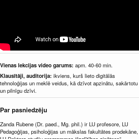
apm. 40-60 min.
Vienas lekcijas video garums:
ikviens, kurš lieto digitālās
Klausītāji, auditorija:
tehnoloģijas un meklē veidus, kā dzīvot apzinātu, sakārtotu
un pilnīgu dzīvi.
Par pasniedzēju
Zanda Rubene (Dr. paed., Mg. phil.) ir LU profesore, LU
Pedagoģijas, psiholoģijas un mākslas fakultātes prodekāne,
LU Doktora studiju programmas “Izglītības zinātnes”