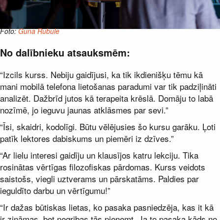
Foto:
Guna Rubule
No dalībnieku atsauksmēm:
“Izcils kurss. Nebiju gaidījusi, ka tik ikdienišķu tēmu kā
mani mobilā telefona lietošanas paradumi var tik padziļināti
analizēt. Dažbrīd jutos kā terapeita krēslā. Domāju to labā
nozīmē, jo ieguvu jaunas atklāsmes par sevi.”
“Īsi, skaidri, kodolīgi. Būtu vēlējusies šo kursu garāku. Ļoti
patīk lektores dabiskums un piemēri iz dzīves.”
“Ar lielu interesi gaidīju un klausījos katru lekciju. Tika
rosinātas vērtīgas filozofiskas pārdomas. Kurss veidots
saistošs, viegli uztverams un pārskatāms. Paldies par
ieguldīto darbu un vērtīgumu!”
“Ir dažas būtiskas lietas, ko pasaka pasniedzēja, kas it kā
ir zināmas, bet negribas tās pieņemt. Ja to pasaka kāds no