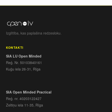
Izglītība, kas paplašina redzesloku.
KONTAKTI
SIA LU Open Minded
Reģ. Nr. 50103840161
Kuģu iela 26-31, Rīga
SIA Open Minded Practical
Reģ. nr. 40203122427
Zeltiņu iela 11-35, Rīga