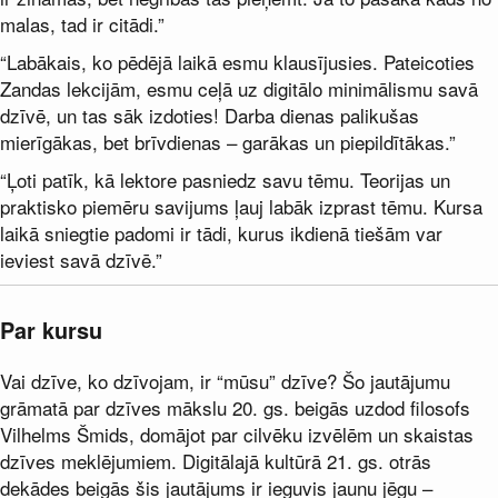
malas, tad ir citādi.”
“Labākais, ko pēdējā laikā esmu klausījusies. Pateicoties
Zandas lekcijām, esmu ceļā uz digitālo minimālismu savā
dzīvē, un tas sāk izdoties! Darba dienas palikušas
mierīgākas, bet brīvdienas – garākas un piepildītākas.”
“Ļoti patīk, kā lektore pasniedz savu tēmu. Teorijas un
praktisko piemēru savijums ļauj labāk izprast tēmu. Kursa
laikā sniegtie padomi ir tādi, kurus ikdienā tiešām var
ieviest savā dzīvē.”
Par kursu
Vai dzīve, ko dzīvojam, ir “mūsu” dzīve? Šo jautājumu
grāmatā par dzīves mākslu 20. gs. beigās uzdod filosofs
Vilhelms Šmids, domājot par cilvēku izvēlēm un skaistas
dzīves meklējumiem. Digitālajā kultūrā 21. gs. otrās
dekādes beigās šis jautājums ir ieguvis jaunu jēgu –