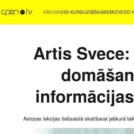
SĀKUMS
VISI KURSI
UZŅĒMUMIEM
IZVEIDO
Artis Svece:
domāšan
informācijas
Astoņas lekcijas tiešsaistē skatīšanai jebkurā l