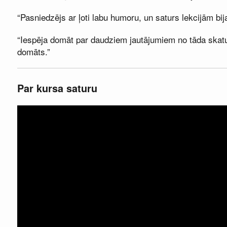
“Pasniedzējs ar ļoti labu humoru, un saturs lekcijām bija 
“Iespēja domāt par daudziem jautājumiem no tāda skatu
domāts.”
Par kursa saturu