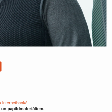
u internetbankā
.
 un papildmateriāliem.