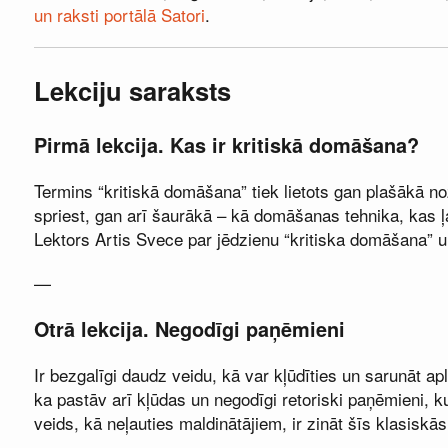
un raksti portālā Satori
.
Lekciju saraksts
Pirmā lekcija. Kas ir kritiskā domāšana?
Termins “kritiskā domāšana” tiek lietots gan plašākā n
spriest, gan arī šaurākā – kā domāšanas tehnika, kas ļau
Lektors Artis Svece par jēdzienu “kritiska domāšana” 
—
Otrā lekcija. Negodīgi paņēmieni
Ir bezgalīgi daudz veidu, kā var kļūdīties un sarunāt ap
ka pastāv arī kļūdas un negodīgi retoriski paņēmieni, k
veids, kā neļauties maldinātājiem, ir zināt šīs klasis