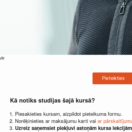
ule
Pieteikties
Kā notiks studijas šajā kursā?
Piesakieties kursam, aizpildot pieteikuma formu.
Norēķinieties ar maksājumu karti vai
ar pārskaitījum
Uzreiz saņemsiet piekļuvi astoņām kursa lekcijām