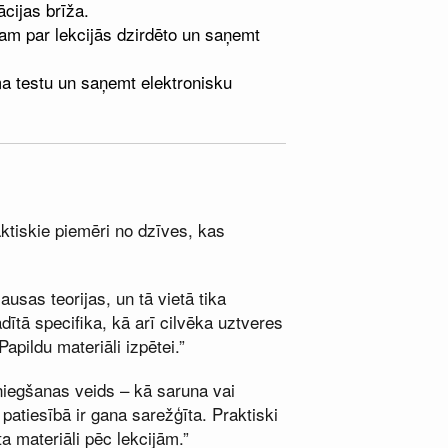
cijas brīža.
am par lekcijās dzirdēto un saņemt
ma testu un saņemt elektronisku
ktiskie piemēri no dzīves, kas
ausas teorijas, un tā vietā tika
ītā specifika, kā arī cilvēka uztveres
pildu materiāli izpētei.”
asniegšanas veids – kā saruna vai
 patiesībā ir gana sarežģīta. Praktiski
ta materiāli pēc lekcijām.”