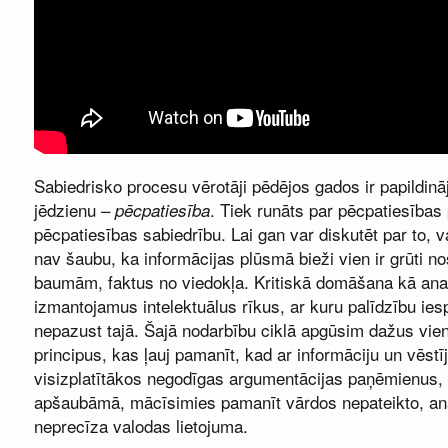
Sabiedrisko procesu vērotāji pēdējos gados ir papildin
jēdzienu –
. Tiek runāts par pēcpatiesības 
pēcpatiesība
pēcpatiesības sabiedrību. Lai gan var diskutēt par to, 
nav šaubu, ka informācijas plūsmā bieži vien ir grūti n
baumām, faktus no viedokļa. Kritiskā domāšana kā anal
izmantojamus intelektuālus rīkus, ar kuru palīdzību ies
nepazust tajā. Šajā nodarbību ciklā apgūsim dažus vi
principus, kas ļauj pamanīt, kad ar informāciju un vēst
visizplatītākos negodīgas argumentācijas paņēmienus, 
apšaubāmā, mācīsimies pamanīt vārdos nepateikto, ana
neprecīza valodas lietojuma.