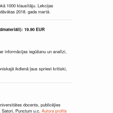
ekā 1000 klausītāju. Lekcijas
iedāvātas 2018. gada martā.
dmateriāli):
19.90 EUR
ar informācijas iegūšanu un analīzi,
iskajā ikdienā ļaus spriest kritiski,
 Universitātes docents, publicējies
, Satori, Punctum u.c.
Autora profils