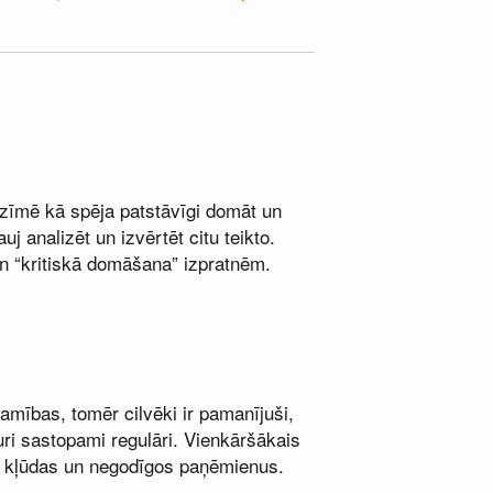
ozīmē kā spēja patstāvīgi domāt un
j analizēt un izvērtēt citu teikto.
un “kritiskā domāšana” izpratnēm.
lamības, tomēr cilvēki ir pamanījuši,
uri sastopami regulāri. Vienkāršākais
kās kļūdas un negodīgos paņēmienus.