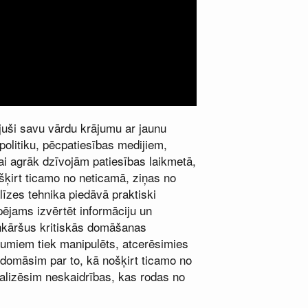
ājuši savu vārdu krājumu ar jaunu
politiku, pēcpatiesības medijiem,
vai agrāk dzīvojām patiesības laikmetā,
ošķirt ticamo no neticamā, ziņas no
īzes tehnika piedāvā praktiski
pējams izvērtēt informāciju un
enkāršus kritiskās domāšanas
ījumiem tiek manipulēts, atcerēsimies
domāsim par to, kā nošķirt ticamo no
lizēsim neskaidrības, kas rodas no