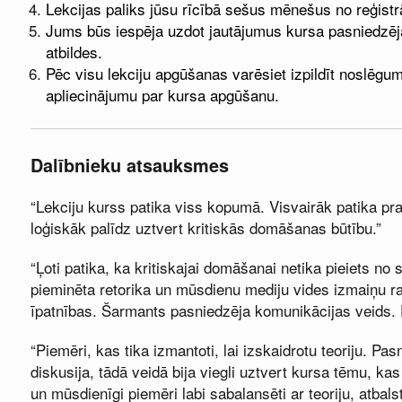
Lekcijas paliks jūsu rīcībā sešus mēnešus no reģistrā
Jums būs iespēja uzdot jautājumus kursa pasniedzēj
atbildes.
Pēc visu lekciju apgūšanas varēsiet izpildīt noslēgu
apliecinājumu par kursa apgūšanu.
Dalībnieku atsauksmes
“Lekciju kurss patika viss kopumā. Visvairāk patika pra
loģiskāk palīdz uztvert kritiskās domāšanas būtību.”
“Ļoti patika, ka kritiskajai domāšanai netika pieiets no s
pieminēta retorika un mūsdienu mediju vides izmaiņu rad
īpatnības. Šarmants pasniedzēja komunikācijas veids. Pa
“Piemēri, kas tika izmantoti, lai izskaidrotu teoriju. P
diskusija, tādā veidā bija viegli uztvert kursa tēmu, kas
un mūsdienīgi piemēri labi sabalansēti ar teoriju, atbals