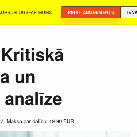
 KURSU
BLOGS
PAR MUMS
PIRKT ABONEMENTU
IEN
 Kritiskā
a un
 analīze
aikā. Maksa par dalību: 19.90 EUR