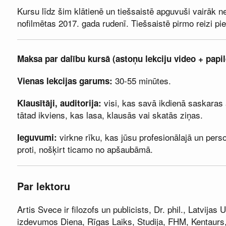
Kursu līdz šim klātienē un tiešsaistē apguvuši vairāk n
nofilmētas 2017. gada rudenī. Tiešsaistē pirmo reizi p
Maksa par dalību kursā (astoņu lekciju video + papil
30-55 minūtes.
Vienas lekcijas garums:
visi, kas savā ikdienā saskaras 
Klausītāji, auditorija:
tātad ikviens, kas lasa, klausās vai skatās ziņas.
virkne rīku, kas jūsu profesionālajā un person
Ieguvumi:
proti, nošķirt ticamo no apšaubāmā.
Par lektoru
Artis Svece ir filozofs un publicists, Dr. phil., Latvijas
izdevumos Diena, Rīgas Laiks, Studija, FHM, Kentaurs