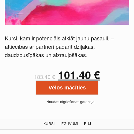
Kursi, kam ir potenciāls atklāt jaunu pasauli, –
attiecības ar partneri padarīt dziļākas,
daudzpusīgākas un aizraujošākas.
101.40
€
183.40
€
Vēlos mācīties
Naudas atgriešanas garantija
KURSI
IEGUVUMI
BUJ