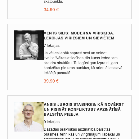
skatpunktu.
34.90
€
VENTS SĪLIS: MODERNĀ VĪRIŠĶĪBA.
LEKCIJAS VĪRIEŠIEM UN SIEVIETĒM
7 lekcijas
Ja vēlies labāk saprast sevi un veidot
kvalitatīvākas attiecības, šis kurss iedod tam
skaidru struktūru. Tu iegūsi gan izpratni, gan
konkrētus pieturas punktus, kā orientēties savā
iekšējā pasaulē.
39.90
€
ANSIS JURĢIS STABINGIS: KĀ NOVĒRST
UN RISINĀT KONFLIKTUS? APZINĀTĪBĀ
BALSTĪTA PIEEJA
9 lekcijas
Dažādas praktiskas apzinātībā balstītas
prasmes, tehnikas un vingrinājumi labākai un
adekvātākai ārēju un iekšēju konfliktsituāciju