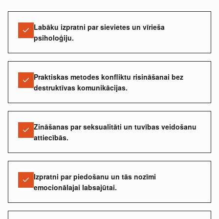
Labāku izpratni par sievietes un vīrieša
psiholoģiju.
Praktiskas metodes konfliktu risināšanai bez
destruktīvas komunikācijas.
Zināšanas par seksualitāti un tuvības veidošanu
attiecībās.
Izpratni par piedošanu un tās nozīmi
emocionālajai labsajūtai.