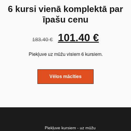
6 kursi vienā komplektā par
īpašu cenu
101.40
€
183.40
€
Piekļuve uz mūžu visiem 6 kursiem.
Vēlos mācīties
Piekļuve kursiem - uz mūžu