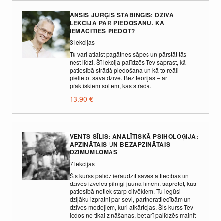
ANSIS JURĢIS STABINGIS: DZĪVĀ
LEKCIJA PAR PIEDOŠANU. KĀ
IEMĀCĪTIES PIEDOT?
3 lekcijas
Tu vari atlaist pagātnes sāpes un pārstāt tās
nest līdzi. Šī lekcija palīdzēs Tev saprast, kā
patiesībā strādā piedošana un kā to reāli
pielietot savā dzīvē. Bez teorijas – ar
praktiskiem soļiem, kas strādā.
13.90
€
VENTS SĪLIS: ANALĪTISKĀ PSIHOLOĢIJA:
APZINĀTAIS UN BEZAPZINĀTAIS
DZIMUMLOMĀS
7 lekcijas
Šis kurss palīdz ieraudzīt savas attiecības un
dzīves izvēles pilnīgi jaunā līmenī, saprotot, kas
patiesībā notiek starp cilvēkiem. Tu iegūsi
dziļāku izpratni par sevi, partnerattiecībām un
dzīves modeļiem, kuri atkārtojas. Šis kurss Tev
iedos ne tikai zināšanas, bet arī palīdzēs mainīt