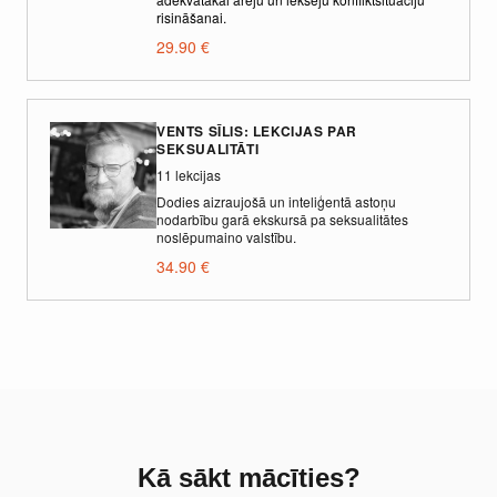
risināšanai.
29.90
€
VENTS SĪLIS: LEKCIJAS PAR
SEKSUALITĀTI
11 lekcijas
Dodies aizraujošā un inteliģentā astoņu
nodarbību garā ekskursā pa seksualitātes
noslēpumaino valstību.
34.90
€
Kā sākt mācīties?