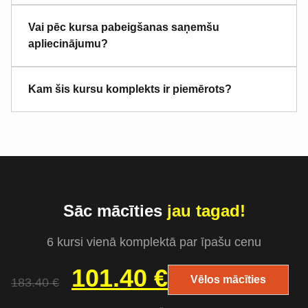
Vai pēc kursa pabeigšanas saņemšu
apliecinājumu?
Kam šis kursu komplekts ir piemērots?
Sāc mācīties
jau tagad!
6 kursi vienā komplektā par īpašu cenu
101.40
€
Vēlos mācīties
183.40
€