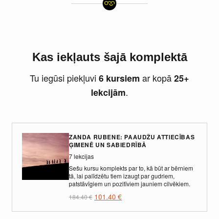
Kas iekļauts šajā komplektā
Tu iegūsi piekļuvi
ar kopā
6 kursiem
25+
.
lekcijām
ZANDA RUBENE: PAAUDŽU ATTIECĪBAS
ĢIMENĒ UN SABIEDRĪBĀ
7 lekcijas
Sešu kursu komplekts par to, kā būt ar bērniem
tā, lai palīdzētu tiem izaugt par gudriem,
patstāvīgiem un pozitīviem jauniem cilvēkiem.
101.40
€
184.40
€