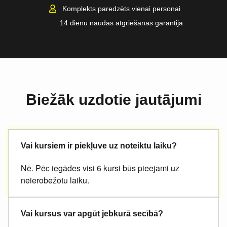
Komplekts paredzēts vienai personai
14 dienu naudas atgriešanas garantija
Biežāk uzdotie jautājumi
Vai kursiem ir piekļuve uz noteiktu laiku?
Nē. Pēc iegādes visi 6 kursi būs pieejami uz
neierobežotu laiku.
Vai kursus var apgūt jebkurā secībā?