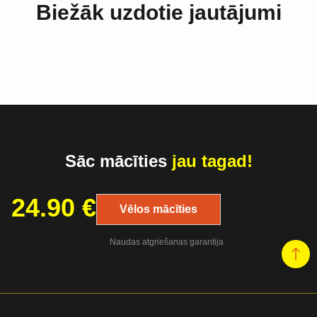
Biežāk uzdotie jautājumi
Sāc mācīties
jau tagad!
24.90
€
Vēlos mācīties
Naudas atgriešanas garantija