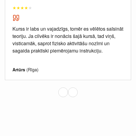
★
★
★
★
★
Kurss ir labs un vajadzīgs, tomēr es vēlētos saīsināt
teoriju. Ja cilvēks ir nonācis šajā kursā, tad viņš,
visticamāk, saprot fizisko aktivitāšu nozīmi un
sagaida praktiski piemērojamu instrukciju.
Artūrs
(Rīga)