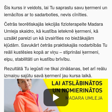
Šis kurss ir veidots, lai Tu saprastu savu ķermeni un
iemācītos ar to sadarboties, nevis cīnīties.
Četrās teorētiskajās lekcijās fizioterapeite Madara
Umleja skaidro, kā kustība ietekmē ķermeni, kā
uzsākt pareizi un kā izvairīties no biežākajām
kļūdām. Savukārt četrās praktiskajās nodarbībās Tu
reāli kustēsies kopā ar viņu – stiprināsi ķermeni,
elpu, stabilitāti un kustību brīvību.
Rezultātā Tu iegūsti ne tikai zināšanas, bet arī reālu
izmaiņu sajūtu savā ķermenī jau kursa laikā.