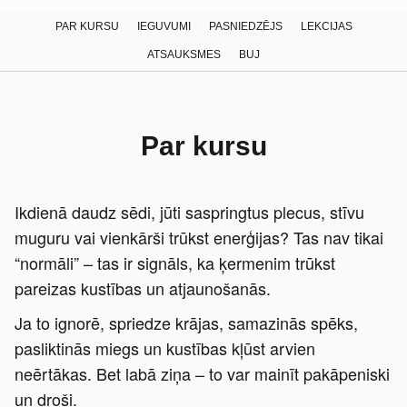
PAR KURSU
IEGUVUMI
PASNIEDZĒJS
LEKCIJAS
ATSAUKSMES
BUJ
Par kursu
Ikdienā daudz sēdi, jūti saspringtus plecus, stīvu
muguru vai vienkārši trūkst enerģijas? Tas nav tikai
“normāli” – tas ir signāls, ka ķermenim trūkst
pareizas kustības un atjaunošanās.
Ja to ignorē, spriedze krājas, samazinās spēks,
pasliktinās miegs un kustības kļūst arvien
neērtākas. Bet labā ziņa – to var mainīt pakāpeniski
un droši.