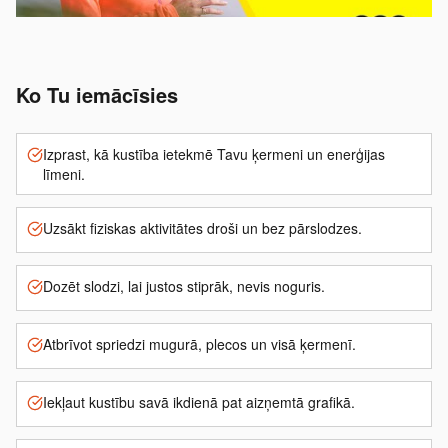
Ko Tu iemācīsies
Izprast, kā kustība ietekmē Tavu ķermeni un enerģijas
līmeni.
Uzsākt fiziskas aktivitātes droši un bez pārslodzes.
Dozēt slodzi, lai justos stiprāk, nevis noguris.
Atbrīvot spriedzi mugurā, plecos un visā ķermenī.
Iekļaut kustību savā ikdienā pat aizņemtā grafikā.