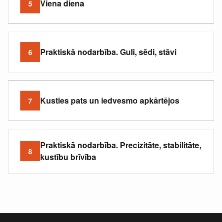
Viena diena
5
Praktiskā nodarbība. Guli, sēdi, stāvi
6
Kusties pats un iedvesmo apkārtējos
7
Praktiskā nodarbība. Precizitāte, stabilitāte,
8
kustību brīvība