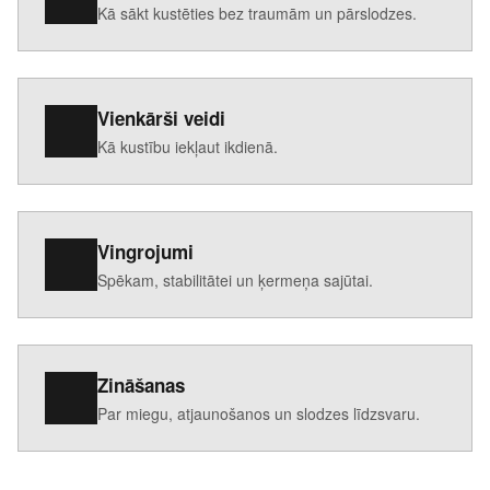
Kā sākt kustēties bez traumām un pārslodzes.
Vienkārši veidi
Kā kustību iekļaut ikdienā.
Vingrojumi
Spēkam, stabilitātei un ķermeņa sajūtai.
Zināšanas
Par miegu, atjaunošanos un slodzes līdzsvaru.