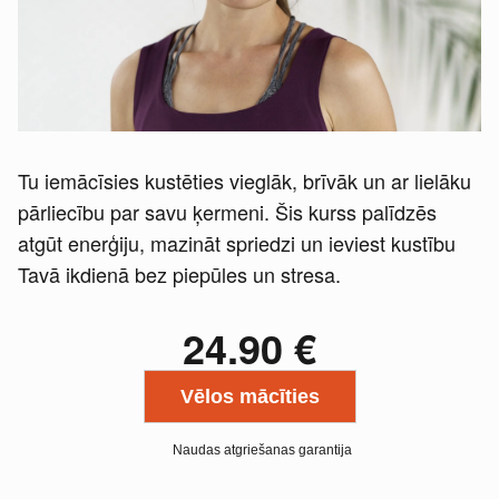
Tu iemācīsies kustēties vieglāk, brīvāk un ar lielāku
pārliecību par savu ķermeni. Šis kurss palīdzēs
atgūt enerģiju, mazināt spriedzi un ieviest kustību
Tavā ikdienā bez piepūles un stresa.
24.90
€
Vēlos mācīties
Naudas atgriešanas garantija