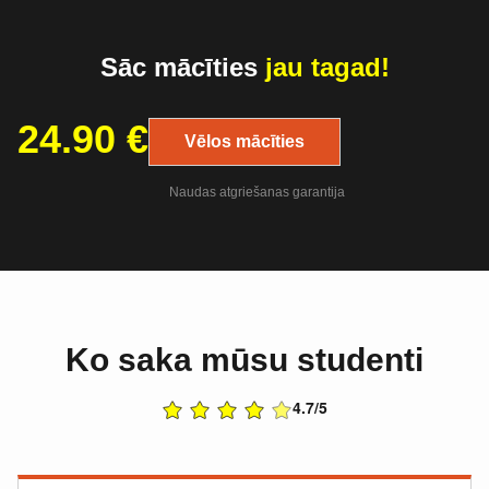
Sāc mācīties
jau tagad!
24.90
€
Vēlos mācīties
Naudas atgriešanas garantija
Ko saka mūsu studenti
4.7/5