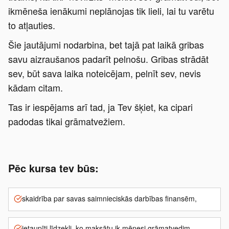
ikmēneša ienākumi neplānojas tik lieli, lai tu varētu
to atļauties.
Šie jautājumi nodarbina, bet tajā pat laikā gribas
savu aizraušanos padarīt pelnošu. Gribas strādāt
sev, būt sava laika noteicējam, pelnīt sev, nevis
kādam citam.
Tas ir iespējams arī tad, ja Tev šķiet, ka cipari
padodas tikai grāmatvežiem.
Pēc kursa tev būs:
skaidrība par savas saimnieciskās darbības finansēm,
ietaupīti līdzekļi, ko maksātu ik mēnesi grāmatvedim,