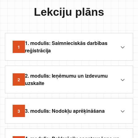
Lekciju plāns
1. modulis: Saimnieciskās darbības
1
reģistrācija
2. modulis: Ieņēmumu un izdevumu
2
uzskaite
3. modulis: Nodokļu aprēķināšana
3