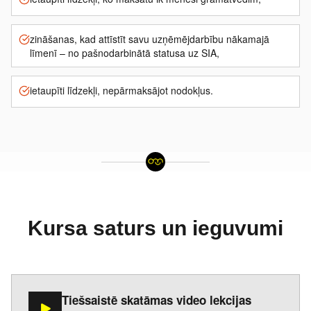
zināšanas, kad attīstīt savu uzņēmējdarbību nākamajā
līmenī – no pašnodarbinātā statusa uz SIA,
ietaupīti līdzekļi, nepārmaksājot nodokļus.
Kursa saturs un ieguvumi
Tiešsaistē skatāmas video lekcijas