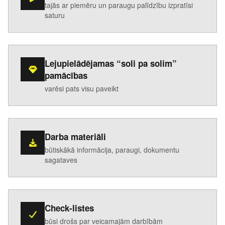
tajās ar piemēru un paraugu palīdzību izpratīsi
saturu
Lejupielādējamas “soli pa solim”
pamācības
varēsi pats visu paveikt
Darba materiāli
būtiskākā informācija, paraugi, dokumentu
sagataves
Check-listes
būsi drošs par veicamajām darbībām