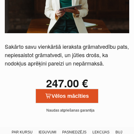
Sakārto savu vienkāršā ieraksta grāmatvedību pats,
nepiesaistot grāmatvedi, un jūties drošs, ka
nodokļus aprēķini pareizi un nepārmaksā.
247.00
€
Vēlos mācīties
Naudas atgriešanas garantija
PAR KURSU
IEGUVUMI
PASNIEDZĒJS
LEKCIJAS
BUJ