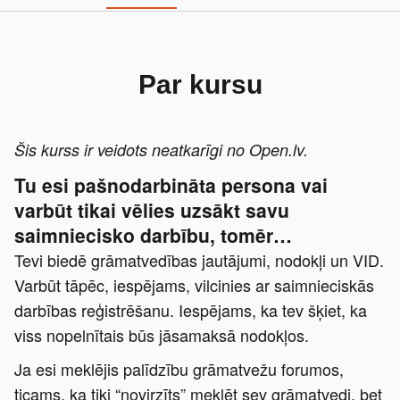
Par kursu
Šis kurss ir veidots neatkarīgi no Open.lv.
Tu esi pašnodarbināta persona vai
varbūt tikai vēlies uzsākt savu
saimniecisko darbību, tomēr…
Tevi biedē grāmatvedības jautājumi, nodokļi un VID.
Varbūt tāpēc, iespējams, vilcinies ar saimnieciskās
darbības reģistrēšanu. Iespējams, ka tev šķiet, ka
viss nopelnītais būs jāsamaksā nodokļos.
Ja esi meklējis palīdzību grāmatvežu forumos,
ticams, ka tiki “novirzīts” meklēt sev grāmatvedi, bet