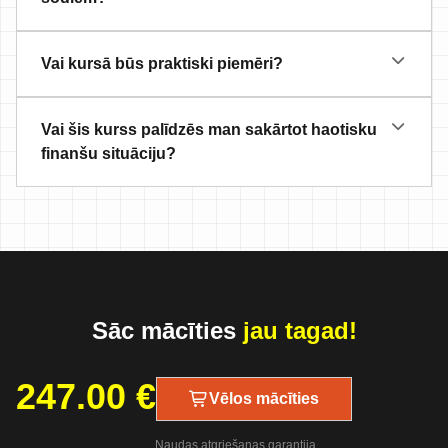
Vai kursā būs praktiski piemēri?
Vai šis kurss palīdzēs man sakārtot haotisku
finanšu situāciju?
Sāc mācīties
jau tagad!
247.00
€
Vēlos mācīties
Naudas atgriešanas garantija