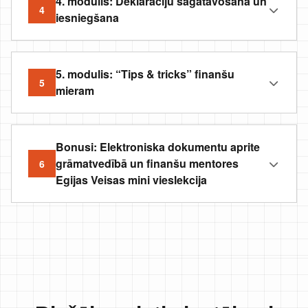
4. modulis: Deklarāciju sagatavošana un
4
iesniegšana
5. modulis: “Tips & tricks” finanšu
5
mieram
Bonusi: Elektroniska dokumentu aprite
grāmatvedībā un finanšu mentores
6
Egijas Veisas mini vieslekcija