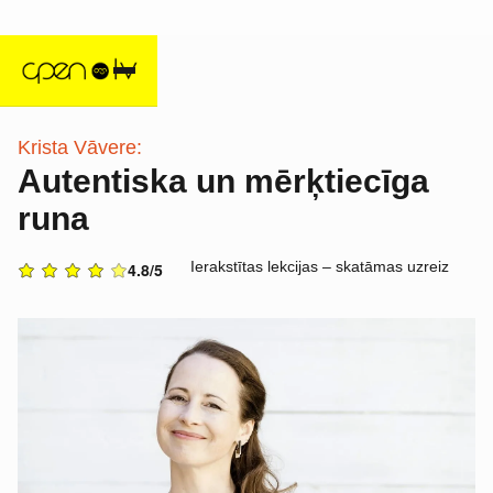
Krista Vāvere:
Autentiska un mērķtiecīga
runa
Ierakstītas lekcijas – skatāmas uzreiz
4.8/5