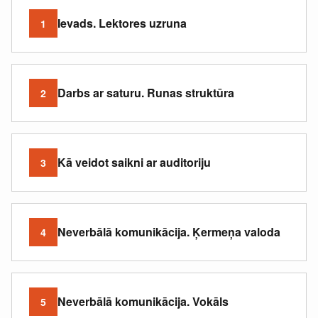
Ievads. Lektores uzruna
1
Darbs ar saturu. Runas struktūra
2
Kā veidot saikni ar auditoriju
3
Neverbālā komunikācija. Ķermeņa valoda
4
Neverbālā komunikācija. Vokāls
5