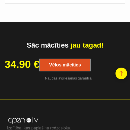
Sāc mācīties
jau tagad!
34.90
€
Vēlos mācīties
Naudas atgriešanas garantija
Izglītība, kas paplašina redzesloku.