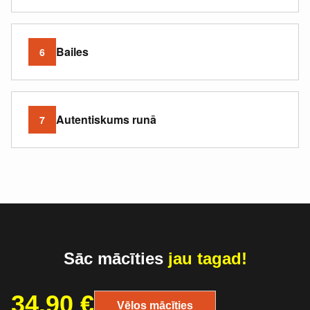
Bailes
6
Autentiskums runā
7
Sāc mācīties
jau tagad!
34.90
€
Vēlos mācīties