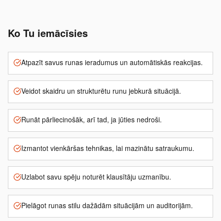
Ko Tu iemācīsies
Atpazīt savus runas ieradumus un automātiskās reakcijas.
Veidot skaidru un strukturētu runu jebkurā situācijā.
Runāt pārliecinošāk, arī tad, ja jūties nedroši.
Izmantot vienkāršas tehnikas, lai mazinātu satraukumu.
Uzlabot savu spēju noturēt klausītāju uzmanību.
Pielāgot runas stilu dažādām situācijām un auditorijām.