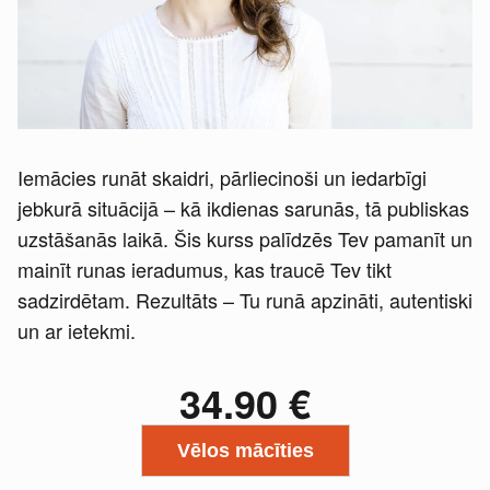
Iemācies runāt skaidri, pārliecinoši un iedarbīgi
jebkurā situācijā – kā ikdienas sarunās, tā publiskas
uzstāšanās laikā. Šis kurss palīdzēs Tev pamanīt un
mainīt runas ieradumus, kas traucē Tev tikt
sadzirdētam. Rezultāts – Tu runā apzināti, autentiski
un ar ietekmi.
34.90
€
Vēlos mācīties