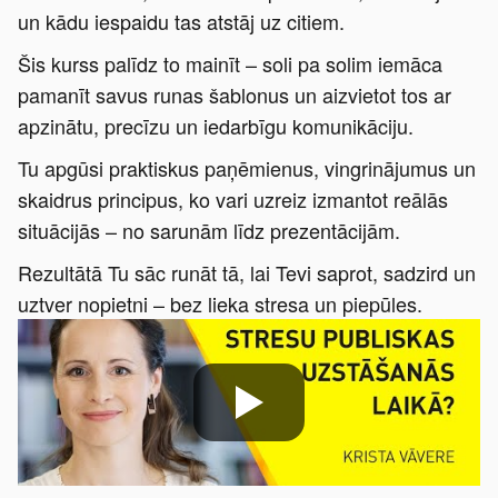
un kādu iespaidu tas atstāj uz citiem.
Šis kurss palīdz to mainīt – soli pa solim iemāca
pamanīt savus runas šablonus un aizvietot tos ar
apzinātu, precīzu un iedarbīgu komunikāciju.
Tu apgūsi praktiskus paņēmienus, vingrinājumus un
skaidrus principus, ko vari uzreiz izmantot reālās
situācijās – no sarunām līdz prezentācijām.
Rezultātā Tu sāc runāt tā, lai Tevi saprot, sadzird un
uztver nopietni – bez lieka stresa un piepūles.