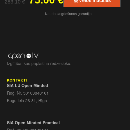
Vēlos mācīties
283.10
€
Naudas atgriešanas garantija
Izglītība, kas paplašina redzesloku.
KONTAKTI
SIA LU Open Minded
Reģ. Nr. 50103840161
Kuģu iela 26-31, Rīga
SIA Open Minded Practical