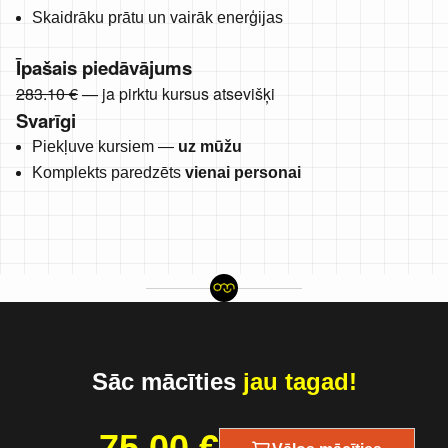
Skaidrāku prātu un vairāk enerģijas
Īpašais piedāvājums
283.10 €
— ja pirktu kursus atsevišķi
Svarīgi
Piekļuve kursiem —
uz mūžu
Komplekts paredzēts
vienai personai
Sāc mācīties
jau tagad!
75.00
€