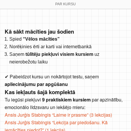
PAR KURSU
Kā sākt mācīties jau šodien
Spied
“Vēlos mācīties”
Norēķinies ērti ar karti vai internetbankā
Saņem
tūlītēju piekļuvi visiem kursiem
uz
neierobežotu laiku
✔ Pabeidzot kursu un nokārtojot testu, saņem
apliecinājumu par apgūšanu
Kas iekļauts šajā komplektā
Tu iegūsi piekļuvi
9 praktiskiem kursiem
par apzinātību,
emocionālo līdzsvaru un iekšējo mieru:
Ansis Jurģis Stabingis “Laime ir prasme” (3 lekcijas)
Ansis Jurģis Stabingis “Lekcija par piedošanu. Kā
iemācīties piedot?” (1 lekcija)