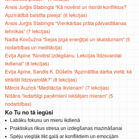
Ansis Jurģis Stabingis “Kā novērst un risināt konfliktus?
Apzinātībā balstīta pieeja” (6 lekcijas)
Ansis Jurģis Stabingis “Vienkāršas prāta pārvaldīšanas
tehnikas” (7 lekcijas)
Nadia Kovčužna “Sejas joga enerģijai un skaistumam” (5
nodarbības un meditācija)
Evija Apine “Novērst izdegšanu. Lekcijas līdzsvarotai
ikdienai” (8 lekcijas)
Evija Apine, Sandis K. Dūšelis “Apzinātība darba vietā: kā
strādāt līdzsvarotāk?” (8 lekcijas)
Mārcis Auziņš “Meditācija ikvienam” (7 lekcijas)
Nišāns “Iedarbīgi paņēmieni iekšējam mieram” (5
nodarbības)
Ko Tu no tā iegūsi
Labāku fokusu un mieru ikdienā
Praktiskus rīkus stresa un izdegšanas mazināšanai
Spēju vieglāk tikt galā ar konfliktiem un emocijām