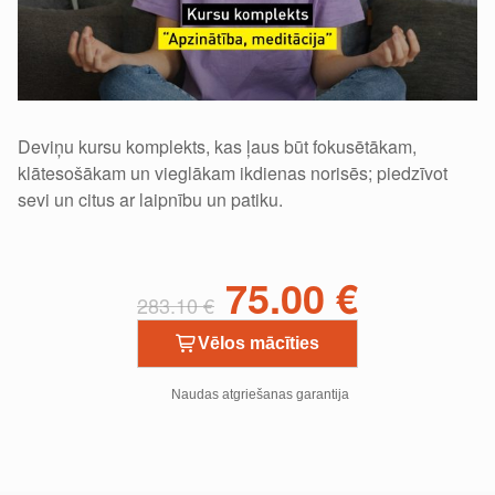
Deviņu kursu komplekts, kas ļaus būt fokusētākam,
klātesošākam un vieglākam ikdienas norisēs; piedzīvot
sevi un citus ar laipnību un patiku.
75.00
€
283.10
€
Vēlos mācīties
Naudas atgriešanas garantija