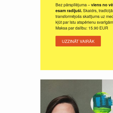
Bez pārspīlējuma –
viens no vē
esam radījuši.
Skaidrs, tradīcijās
transformējošs skatījums uz medi
kļūt par īstu atspērienu svarīg
Maksa par dalību: 15.90 EUR
UZZINĀT VAIRĀK