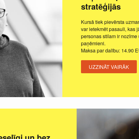
stratēģijās
Kursā tiek pievērsta uzman
var ietekmēt pasauli, kas j
personas stilam ir nozīme 
paņēmieni.
Maksa par dalību: 14.90 
UZZINĀT VAIRĀK
eselīgi un bez