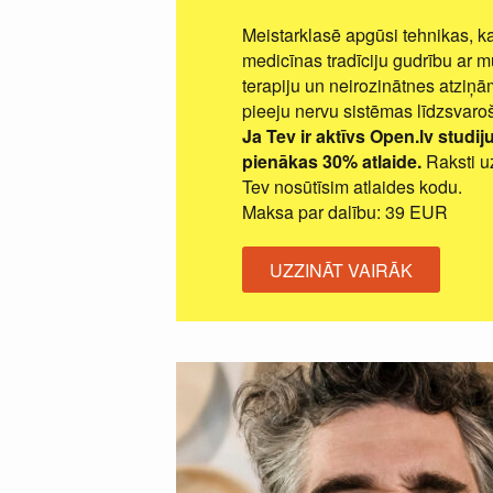
Meistarklasē apgūsi tehnikas, 
medicīnas tradīciju gudrību ar 
terapiju un neirozinātnes atziņā
pieeju nervu sistēmas līdzsvaro
Ja Tev ir aktīvs Open.lv stud
pienākas 30% atlaide.
Raksti u
Tev nosūtīsim atlaides kodu.
Maksa par dalību: 39 EUR
UZZINĀT VAIRĀK