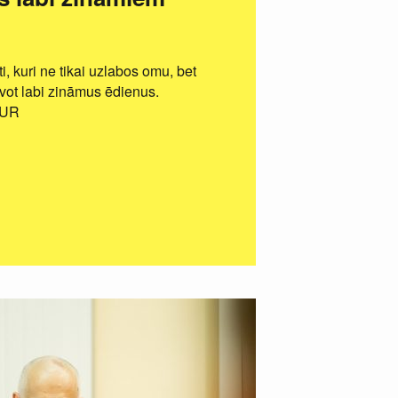
i, kuri ne tikai uzlabos omu, bet
avot labi zināmus ēdienus.
EUR