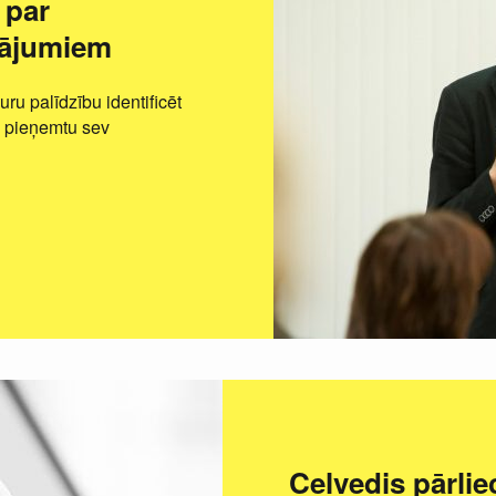
 par
nājumiem
uru palīdzību identificēt
i pieņemtu sev
Ceļvedis pārli