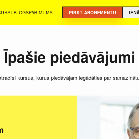
 KURSU
BLOGS
PAR MUMS
PIRKT ABONEMENTU
IEN
Īpašie piedāvājumi
 atradīsi kursus, kurus piedāvājam iegādāties par samazināt
m