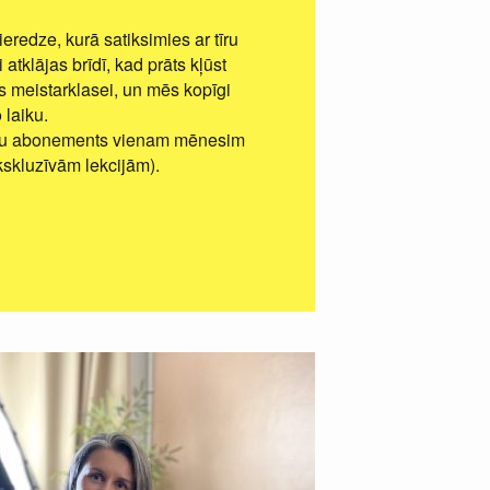
eredze, kurā satiksimies ar tīru
atklājas brīdī, kad prāts kļūst
s meistarklasei, un mēs kopīgi
 laiku.
iju abonements vienam mēnesim
kskluzīvām lekcijām).