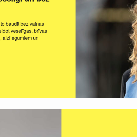
 to baudīt bez vainas
eidot veselīgas, brīvas
m, aizliegumiem un