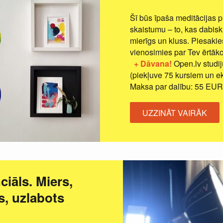
Šī būs īpaša meditācijas pi
skaistumu – to, kas dabiski 
mierīgs un kluss. Piesakie
vienosimies par Tev ērtāko
+ Dāvana!
Open.lv stud
(piekļuve 75 kursiem un e
Maksa par dalību: 55 EUR
UZZINĀT VAIRĀK
iāls. Miers,
s, uzlabots