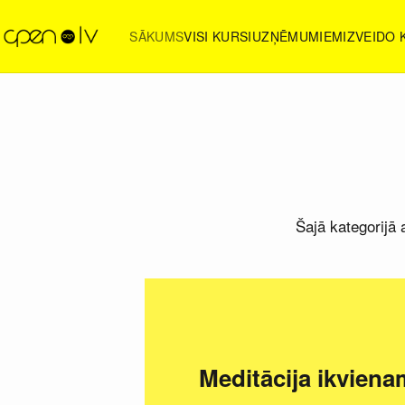
SĀKUMS
VISI KURSI
UZŅĒMUMIEM
IZVEIDO
Šajā kategorijā
Meditācija ikviena