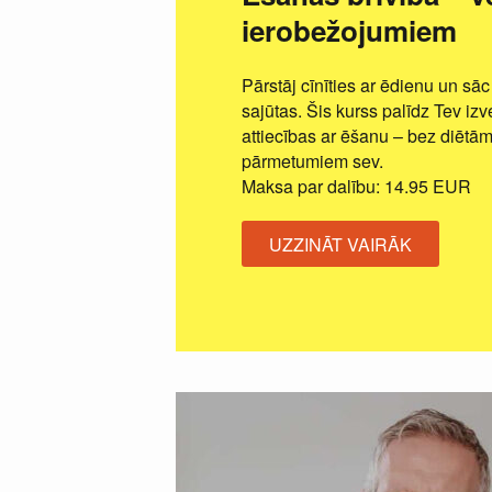
ierobežojumiem
Pārstāj cīnīties ar ēdienu un sāc
sajūtas. Šis kurss palīdz Tev izv
attiecības ar ēšanu – bez diētā
pārmetumiem sev.
Maksa par dalību: 14.95 EUR
UZZINĀT VAIRĀK