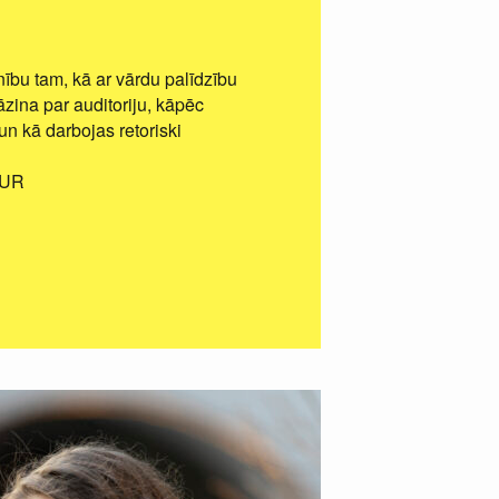
ību tam, kā ar vārdu palīdzību
āzina par auditoriju, kāpēc
un kā darbojas retoriski
EUR