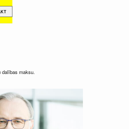
ĀKT
u dalības maksu.