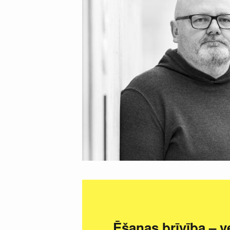
Ēšanas brīvība – v