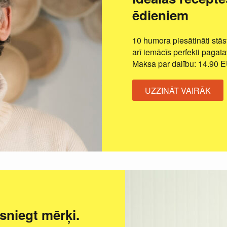
ēdieniem
10 humora piesātināti stāst
arī iemācīs perfekti pagat
Maksa par dalību: 14.90 
UZZINĀT VAIRĀK
niegt mērķi.