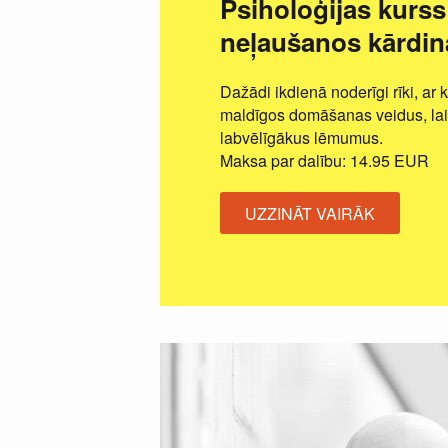
Psiholoģijas kurss
neļaušanos kārdi
Dažādi ikdienā noderīgi rīki, ar k
maldīgos domāšanas veidus, la
labvēlīgākus lēmumus.
Maksa par dalību: 14.95 EUR
UZZINĀT VAIRĀK