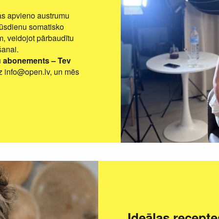
kas apvieno austrumu
mūsdienu somatisko
m, veidojot pārbaudītu
šanai.
iju abonements – Tev
z info@open.lv, un mēs
Ideālas recepte