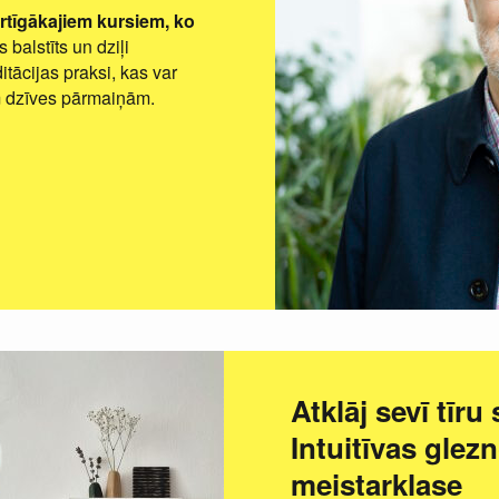
rtīgākajiem kursiem, ko
 balstīts un dziļi
tācijas praksi, kas var
ām dzīves pārmaiņām.
Atklāj sevī tīru
Intuitīvas glez
meistarklase