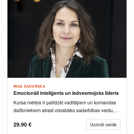
INGA ŠADURSKA
Emocionāli inteliģents un iedvesmojošs līderis
Kursa mērķis ir palīdzēt vadītājiem un komandas
dalībniekiem atrast vislabāko sadarbības veidu,
atpazīt un pilnveidot savus talantus un...
29.90
€
Uzzināt vairāk