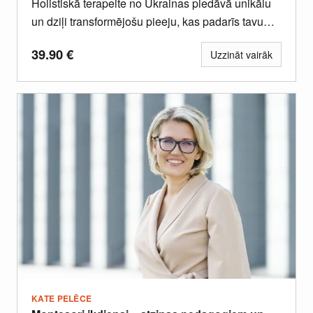
Holistiskā terapeite no Ukrainas piedāvā unikālu
un dziļi transformējošu pieeju, kas padarīs tavu
seju relaksētu, mirdzošu un dabiski...
39.90
€
Uzzināt vairāk
KATE PELĒCE