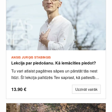
ANSIS JURĢIS STABINGIS
Lekcija par piedošanu. Kā iemācīties piedot?
Tu vari atlaist pagātnes sāpes un pārstāt tās nest
līdzi. Šī lekcija palīdzēs Tev saprast, kā patiesībā
strādā...
13.90
€
Uzzināt vairāk