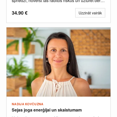
spriedzi, novērst tās radītos riskus un uzturēt bērnā
spēcīgu psihoemocionālo veselību,...
34.90
€
Uzzināt vairāk
NADIJA KOVČUZNA
Sejas joga enerģijai un skaistumam