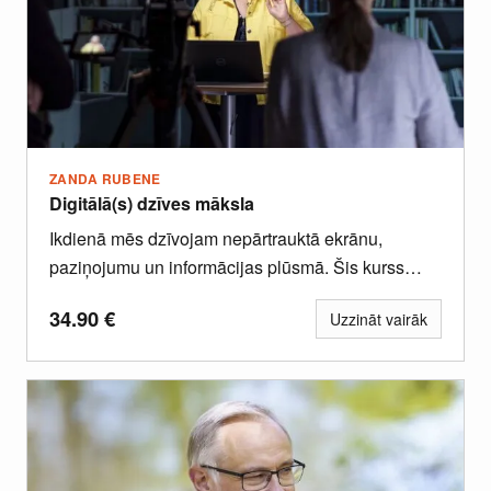
ZANDA RUBENE
Digitālā(s) dzīves māksla
Ikdienā mēs dzīvojam nepārtrauktā ekrānu,
paziņojumu un informācijas plūsmā. Šis kurss
palīdzēs Tev atgūt kontroli pār savu uzmanību,...
34.90
€
Uzzināt vairāk