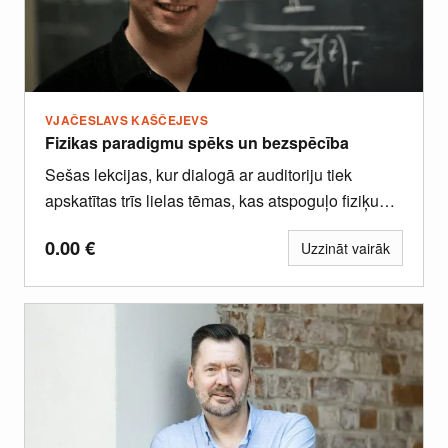
VJAČESLAVS KAŠČEJEVS
Fizikas paradigmu spēks un bezspēcība
Sešas lekcijas, kur dialogā ar auditoriju tiek
apskatītas trīs lielas tēmas, kas atspoguļo fiziķu
priekšstatu krasākos pagriezienus pēdējā...
0.00
€
Uzzināt vairāk