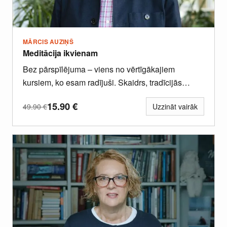
MĀRCIS AUZIŅŠ
Meditācija ikvienam
Bez pārspīlējuma – viens no vērtīgākajiem
kursiem, ko esam radījuši. Skaidrs, tradīcijās
balstīts un dziļi transformējošs skatījums uz...
15.90
€
49.90
€
Uzzināt vairāk