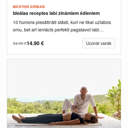
MĀRTIŅŠ SIRMAIS
Ideālas receptes labi zināmiem ēdieniem
10 humora piesātināti stāsti, kuri ne tikai uzlabos
omu, bet arī iemācīs perfekti pagatavot labi
zināmus ēdienus.
14.90
€
34.90
€
Uzzināt vairāk