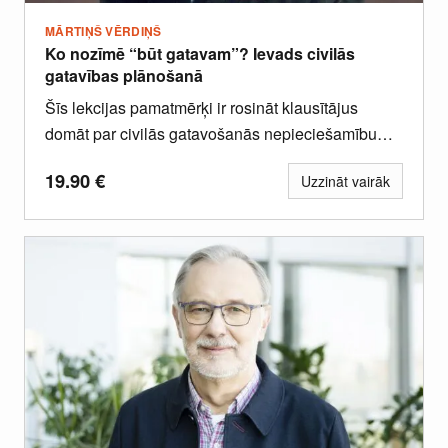
MĀRTIŅŠ VĒRDIŅŠ
Ko nozīmē “būt gatavam”? Ievads civilās
gatavības plānošanā
Šīs lekcijas pamatmērķi ir rosināt klausītājus
domāt par civilās gatavošanās nepieciešamību
mājsaimniecības līmenī un skaidrot
19.90
€
Uzzināt vairāk
mājsaimniecības gatavības plāna struktūru...