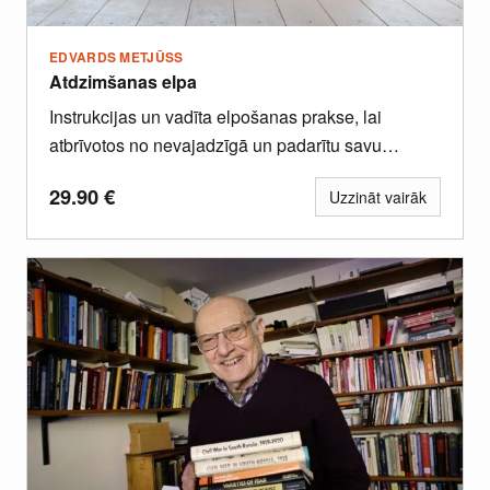
EDVARDS METJŪSS
Atdzimšanas elpa
Instrukcijas un vadīta elpošanas prakse, lai
atbrīvotos no nevajadzīgā un padarītu savu
iekšējo vidi plašāku, tīrāku, gaišāku.
29.90
€
Uzzināt vairāk