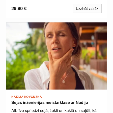
pieredzi.
29.90
€
Uzzināt vairāk
NADIJA KOVČUZNA
Sejas inženierijas meistarklase ar Nadiju
Atbrīvo spriedzi sejā, žoklī un kaklā un sajūti, kā