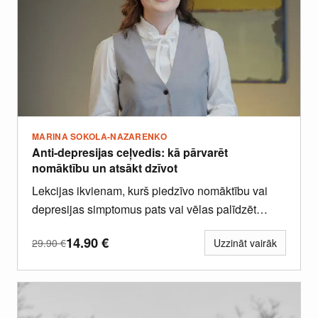
MARINA SOKOLA-NAZARENKO
Anti-depresijas ceļvedis: kā pārvarēt
nomāktību un atsākt dzīvot
Lekcijas ikvienam, kurš piedzīvo nomāktību vai
depresijas simptomus pats vai vēlas palīdzēt
kādam, kurš tos piedzīvo.
14.90
€
29.90
€
Uzzināt vairāk