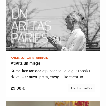
ANSIS JURĢIS STABINGIS
Atpūta un miegs
Kurss, kas iemāca atpūsties tā, lai atgūtu spēku
dzīvei – ar mieru prātā, enerģiju ķermenī un
līdzsvaru attiecībās.
29.90
€
Uzzināt vairāk