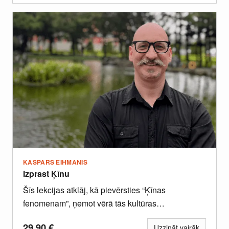
KASPARS EIHMANIS
Izprast Ķīnu
Šīs lekcijas atklāj, kā pievērsties “Ķīnas
fenomenam”, ņemot vērā tās kultūras
pamatelementus, sabiedrības galvenās vērtības
29.90
€
Uzzināt vairāk