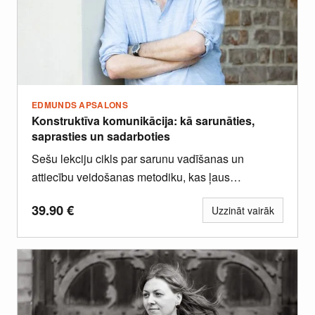
EDMUNDS APSALONS
Konstruktīva komunikācija: kā sarunāties,
saprasties un sadarboties
Sešu lekciju cikls par sarunu vadīšanas un
attiecību veidošanas metodiku, kas ļaus
nostiprināt pārliecību par savām komunikatīvajām
39.90
€
Uzzināt vairāk
spējām.