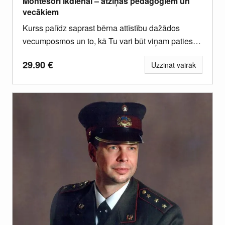
Montesori ikdienai – atziņas pedagogiem un
vecākiem
Kurss palīdz saprast bērna attīstību dažādos
vecumposmos un to, kā Tu vari būt viņam patiesi
atbalstošs ikdienā. Iegūsi...
29.90
€
Uzzināt vairāk