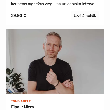
ķermenis atgriežas vieglumā un dabiskā līdzsvarā.
Šī meistarklase palīdz...
29.90
€
Uzzināt vairāk
TOMS ĀBELE
Elpa ir Miers