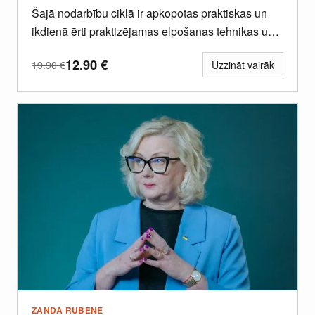
Šajā nodarbību ciklā ir apkopotas praktiskas un
ikdienā ērti praktizējamas elpošanas tehnikas un
vingrinājumi sirdsmieram, stresa atlaišanai un...
12.90
€
19.90
€
Uzzināt vairāk
ZANDA RUBENE