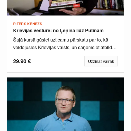
PĪTERS KENEZS
Krievijas vēsture: no Ļeņina līdz Putinam
Šajā kursā gūsiet uzticamu pārskatu par to, kā
veidojusies Krievijas valsts, un saņemsiet atbildes
uz daudziem nozīmīgiem jautājumiem.
29.90
€
Uzzināt vairāk