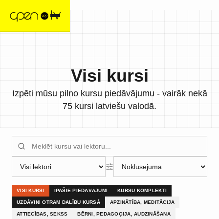
Visi kursi
Izpēti mūsu pilno kursu piedāvājumu - vairāk nekā
75 kursi latviešu valodā.
VISI KURSI
ĪPAŠIE PIEDĀVĀJUMI
KURSU KOMPLEKTI
UZDĀVINI OTRAM DALĪBU KURSĀ
APZINĀTĪBA, MEDITĀCIJA
ATTIECĪBAS, SEKSS
BĒRNI, PEDAGOĢIJA, AUDZINĀŠANA