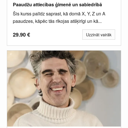
Paaudžu attiecības ģimenē un sabiedrībā
Šis kurss palīdz saprast, kā domā X, Y, Z un A
paaudzes, kāpēc tās rīkojas atšķirīgi un kā...
29.90
€
Uzzināt vairāk