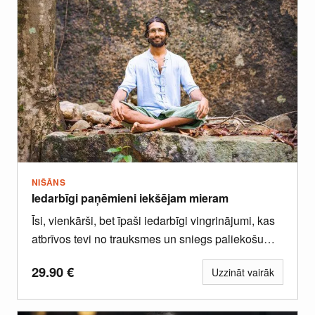
NIŠĀNS
Iedarbīgi paņēmieni iekšējam mieram
Īsi, vienkārši, bet īpaši iedarbīgi vingrinājumi, kas
atbrīvos tevi no trauksmes un sniegs paliekošu
laimes sajūtu.
29.90
€
Uzzināt vairāk