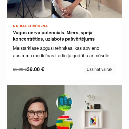
NADIJA KOVČUZNA
Vagus nerva potenciāls. Miers, spēja
koncentrēties, uzlabots pašvērtējums
Meistarklasē apgūsi tehnikas, kas apvieno
austrumu medicīnas tradīciju gudrību ar mūsdienu
somatisko terapiju un neirozinātnes atziņām,
39.00
€
59.00
€
Uzzināt vairāk
veidojot pārbaudītu...