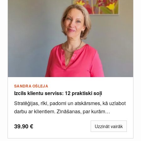
SANDRA OŠLEJA
Izcils klientu serviss: 12 praktiski soļi
Stratēģijas, rīki, padomi un atskārsmes, kā uzlabot
darbu ar klientiem. Zināšanas, par kurām
uzņēmumi maksā daudzus tūkstošus eiro,...
39.90
€
Uzzināt vairāk