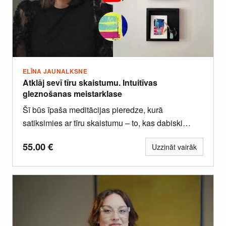
ELĪNA JAUNALKSNE
Atklāj sevī tīru skaistumu. Intuitīvas
gleznošanas meistarklase
Šī būs īpaša meditācijas pieredze, kurā
satiksimies ar tīru skaistumu – to, kas dabiski
atklājas brīdī, kad prāts...
55.00
€
Uzzināt vairāk