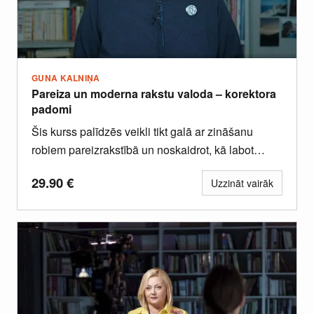
GUNA KALNIŅA
Pareiza un moderna rakstu valoda – korektora
padomi
Šis kurss palīdzēs veikli tikt galā ar zināšanu
robiem pareizrakstībā un noskaidrot, kā labot
biežākās kļūdas.
29.90
€
Uzzināt vairāk