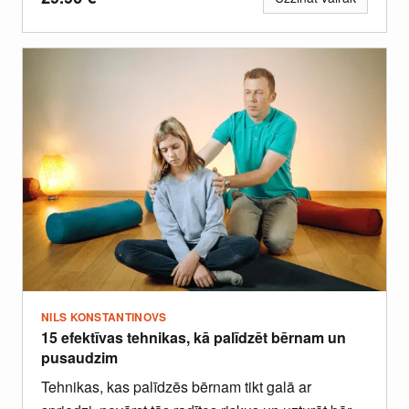
un mentālos modeļus.
NILS KONSTANTINOVS
15 efektīvas tehnikas, kā palīdzēt bērnam un
pusaudzim
Tehnikas, kas palīdzēs bērnam tikt galā ar