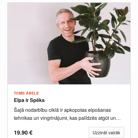
TOMS ĀBELE
Elpa ir Spēks
Šajā nodarbību ciklā ir apkopotas elpošanas
tehnikas un vingrinājumi, kas palīdzēs atgūt un
uzturēt ikdienas enerģiju, dzīvesprieku un...
19.90
€
Uzzināt vairāk