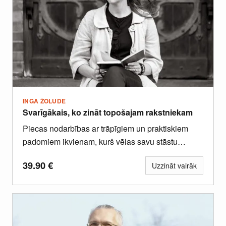
INGA ŽOLUDE
Svarīgākais, ko zināt topošajam rakstniekam
Piecas nodarbības ar trāpīgiem un praktiskiem
padomiem ikvienam, kurš vēlas savu stāstu
izklāstīt rakstveidā.
39.90
€
Uzzināt vairāk