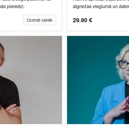
nās pieredzi.
atgriežas vieglumā un dabis
palīdz...
29.90
€
Uzzināt vairāk