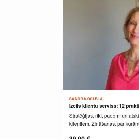
SANDRA OŠLEJA
Izcils klientu serviss: 12 prakti
Stratēģijas, rīki, padomi un ats
klientiem. Zināšanas, par ku
tūkstošus eiro,...
39.90
€