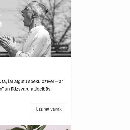
tā, lai atgūtu spēku dzīvei – ar
ī un līdzsvaru attiecībās.
Uzzināt vairāk