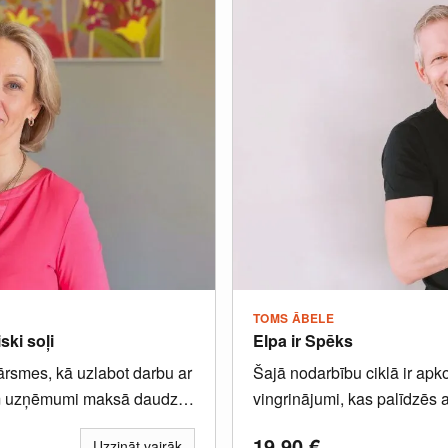
TOMS ĀBELE
ski soļi
Elpa ir Spēks
kārsmes, kā uzlabot darbu ar
Šajā nodarbību ciklā ir ap
rām uzņēmumi maksā daudzus
vingrinājumi, kas palīdzēs a
enerģiju, dzīvesprieku un...
19.90
€
Uzzināt vairāk