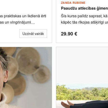
ZANDA RUBENE
Paaudžu attiecības ģimen
s praktiskas un ikdienā ērti
Šis kurss palīdz saprast, k
as un vingrinājumi
kāpēc tās rīkojas atšķirīgi un
...
29.90
€
Uzzināt vairāk