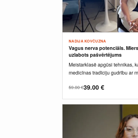
NADIJA KOVČUZNA
Vagus nerva potenciāls. Miers
uzlabots pašvērtējums
Meistarklasē apgūsi tehnikas, 
medicīnas tradīciju gudrību ar 
un neirozinātnes atziņām, veidoj
39.00
€
59.00
€