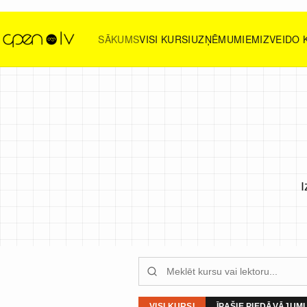
SĀKUMS
VISI KURSI
UZŅĒMUMIEM
IZVEIDO
I
VISI KURSI
ĪPAŠIE PIEDĀVĀJUMI