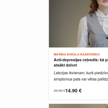
MARINA SOKOLA-NAZARENKO
Anti-depresijas ceļvedis: kā 
atsākt dzīvot
Lekcijas ikvienam, kurš piedzīv
simptomus pats vai vēlas palīdz
piedzīvo.
14.90
€
29.90
€