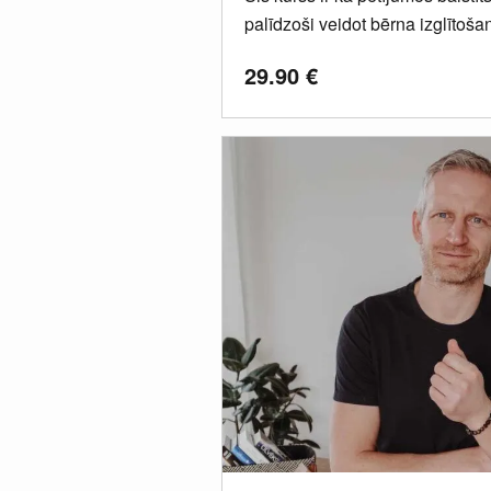
palīdzoši veidot bērna izglītoša
29.90
€