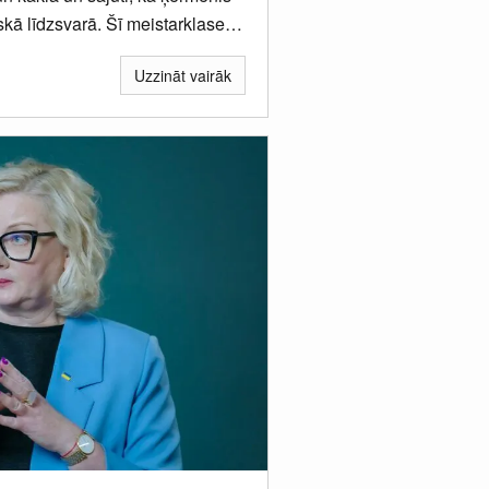
kā līdzsvarā. Šī meistarklase
Uzzināt vairāk