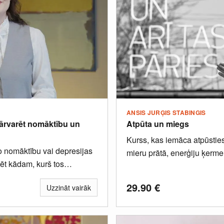
ANSIS JURĢIS STABINGIS
pārvarēt nomāktību un
Atpūta un miegs
Kurss, kas iemāca atpūsties 
o nomāktību vai depresijas
mieru prātā, enerģiju ķermen
ēt kādam, kurš tos
29.90
€
Uzzināt vairāk