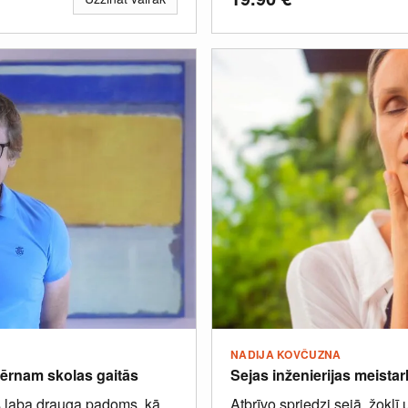
NADIJA KOVČUZNA
bērnam skolas gaitās
Sejas inženierijas meistar
īts laba drauga padoms, kā
Atbrīvo spriedzi sejā, žoklī