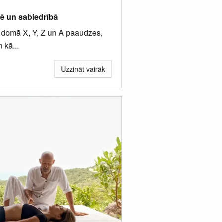
ē un sabiedrībā
ā domā X, Y, Z un A paaudzes,
 kā...
Uzzināt vairāk