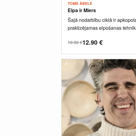
TOMS ĀBELE
Elpa ir Miers
Šajā nodarbību ciklā ir apkopota
praktizējamas elpošanas tehnik
sirdsmieram, stresa atlaišanai un
12.90
€
19.90
€