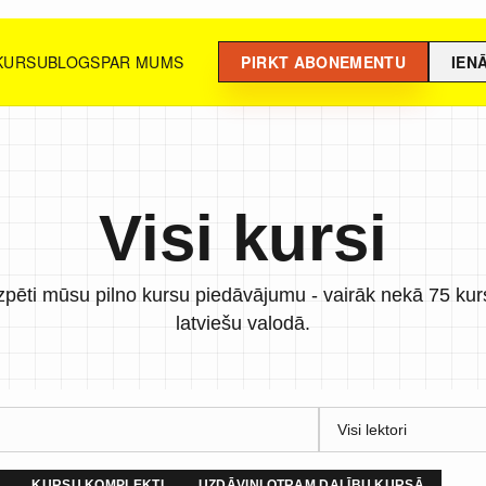
 KURSU
BLOGS
PAR MUMS
PIRKT ABONEMENTU
IEN
Visi kursi
zpēti mūsu pilno kursu piedāvājumu - vairāk nekā 75 kur
latviešu valodā.
KURSU KOMPLEKTI
UZDĀVINI OTRAM DALĪBU KURSĀ