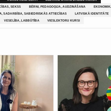
CĪBAS, SEKSS
BĒRNI, PEDAGOĢIJA, AUDZINĀŠANA
EKONOMIKA
, SADARBĪBA, SABIEDRISKĀS ATTIECĪBAS
LATVISKĀ IDENTITĀTE
VESELĪBA, LABBŪTĪBA
VIESLEKTORU KURSI