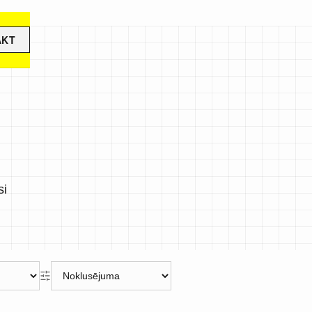
ĀKT
si