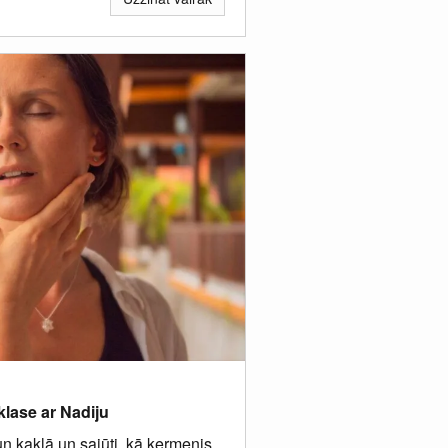
klase ar Nadiju
 un kaklā un sajūti, kā ķermenis