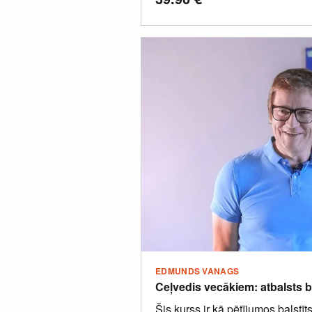
EDMUNDS VANAGS
Ceļvedis vecākiem: atbalsts 
Šis kurss ir kā pētījumos balst