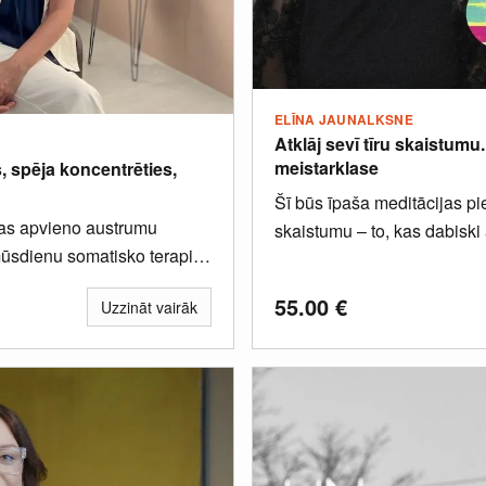
ELĪNA JAUNALKSNE
Atklāj sevī tīru skaistumu
meistarklase
, spēja koncentrēties,
Šī būs īpaša meditācijas pie
kas apvieno austrumu
skaistumu – to, kas dabiski a
mūsdienu somatisko terapiju
ot pārbaudītu...
55.00
€
Uzzināt vairāk