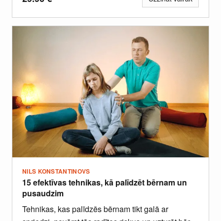
un mentālos modeļus.
NILS KONSTANTINOVS
15 efektīvas tehnikas, kā palīdzēt bērnam un
pusaudzim
Tehnikas, kas palīdzēs bērnam tikt galā ar