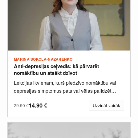
MARINA SOKOLA-NAZARENKO
Anti-depresijas ceļvedis: kā pārvarēt
nomāktību un atsākt dzīvot
Lekcijas ikvienam, kurš piedzīvo nomāktību vai
depresijas simptomus pats vai vēlas palīdzēt
kādam, kurš tos piedzīvo.
14.90
€
29.90
€
Uzzināt vairāk