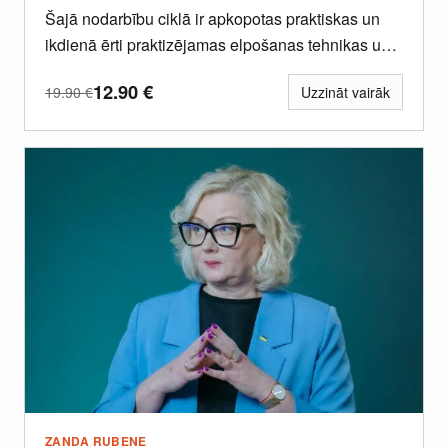
Šajā nodarbību ciklā ir apkopotas praktiskas un
ikdienā ērti praktizējamas elpošanas tehnikas un
vingrinājumi sirdsmieram, stresa atlaišanai un...
12.90
€
19.90
€
Uzzināt vairāk
ZANDA RUBENE