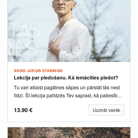
ANSIS JURĢIS STABINGIS
Lekcija par piedošanu. Kā iemācīties piedot?
Tu vari atlaist pagātnes sāpes un pārstāt tās nest
līdzi. Šī lekcija palīdzēs Tev saprast, kā patiesībā
strādā...
13.90
€
Uzzināt vairāk