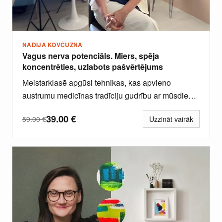
NADIJA KOVČUZNA
Vagus nerva potenciāls. Miers, spēja
koncentrēties, uzlabots pašvērtējums
Meistarklasē apgūsi tehnikas, kas apvieno
austrumu medicīnas tradīciju gudrību ar mūsdienu
somatisko terapiju un neirozinātnes atziņām,
39.00
€
59.00
€
Uzzināt vairāk
veidojot pārbaudītu...