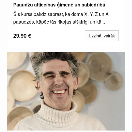
Paaudžu attiecības ģimenē un sabiedrībā
Šis kurss palīdz saprast, kā domā X, Y, Z un A
paaudzes, kāpēc tās rīkojas atšķirīgi un kā...
29.90
€
Uzzināt vairāk