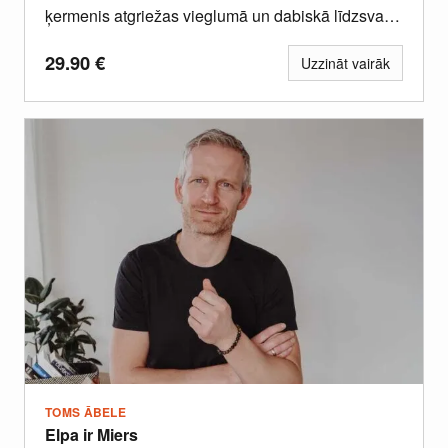
ķermenis atgriežas vieglumā un dabiskā līdzsvarā.
Šī meistarklase palīdz...
29.90
€
Uzzināt vairāk
TOMS ĀBELE
Elpa ir Miers