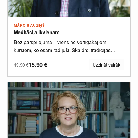
MĀRCIS AUZIŅŠ
Meditācija ikvienam
Bez pārspīlējuma – viens no vērtīgākajiem
kursiem, ko esam radījuši. Skaidrs, tradīcijās
balstīts un dziļi transformējošs skatījums uz...
15.90
€
49.90
€
Uzzināt vairāk