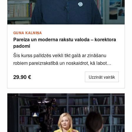
GUNA KALNIŅA
Pareiza un moderna rakstu valoda – korektora
padomi
Šis kurss palīdzēs veikli tikt galā ar zināšanu
robiem pareizrakstībā un noskaidrot, kā labot
biežākās kļūdas.
29.90
€
Uzzināt vairāk