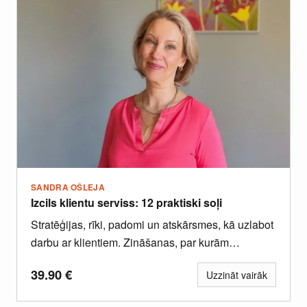
SANDRA OŠLEJA
Izcils klientu serviss: 12 praktiski soļi
Stratēģijas, rīki, padomi un atskārsmes, kā uzlabot
darbu ar klientiem. Zināšanas, par kurām
uzņēmumi maksā daudzus tūkstošus eiro,...
39.90
€
Uzzināt vairāk