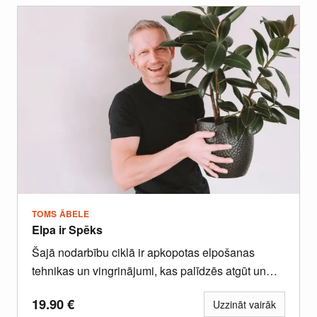
TOMS ĀBELE
Elpa ir Spēks
Šajā nodarbību ciklā ir apkopotas elpošanas
tehnikas un vingrinājumi, kas palīdzēs atgūt un
uzturēt ikdienas enerģiju, dzīvesprieku un...
19.90
€
Uzzināt vairāk