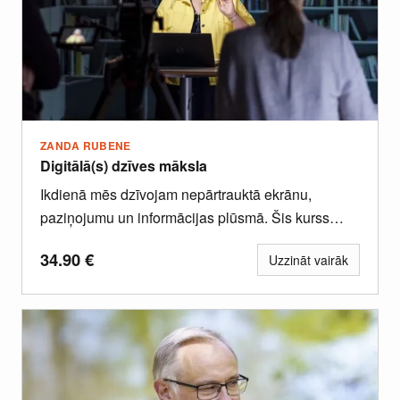
ZANDA RUBENE
Digitālā(s) dzīves māksla
Ikdienā mēs dzīvojam nepārtrauktā ekrānu,
paziņojumu un informācijas plūsmā. Šis kurss
palīdzēs Tev atgūt kontroli pār savu uzmanību,...
34.90
€
Uzzināt vairāk