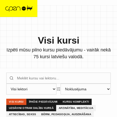
Visi kursi
Izpēti mūsu pilno kursu piedāvājumu - vairāk nekā
75 kursi latviešu valodā.
VISI KURSI
ĪPAŠIE PIEDĀVĀJUMI
KURSU KOMPLEKTI
UZDĀVINI OTRAM DALĪBU KURSĀ
APZINĀTĪBA, MEDITĀCIJA
ATTIECĪBAS, SEKSS
BĒRNI, PEDAGOĢIJA, AUDZINĀŠANA