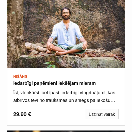
NIŠĀNS
Iedarbīgi paņēmieni iekšējam mieram
Īsi, vienkārši, bet īpaši iedarbīgi vingrinājumi, kas
atbrīvos tevi no trauksmes un sniegs paliekošu
laimes sajūtu.
29.90
€
Uzzināt vairāk