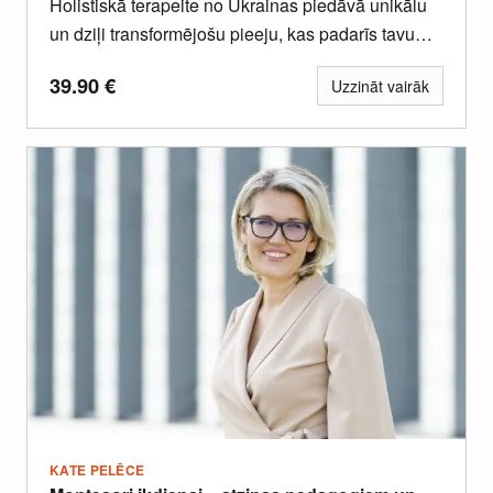
Holistiskā terapeite no Ukrainas piedāvā unikālu
un dziļi transformējošu pieeju, kas padarīs tavu
seju relaksētu, mirdzošu un dabiski...
39.90
€
Uzzināt vairāk
KATE PELĒCE