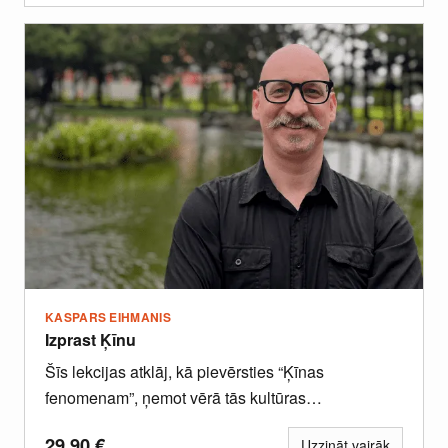
KASPARS EIHMANIS
Izprast Ķīnu
Šīs lekcijas atklāj, kā pievērsties “Ķīnas
fenomenam”, ņemot vērā tās kultūras
pamatelementus, sabiedrības galvenās vērtības
29.90
€
Uzzināt vairāk