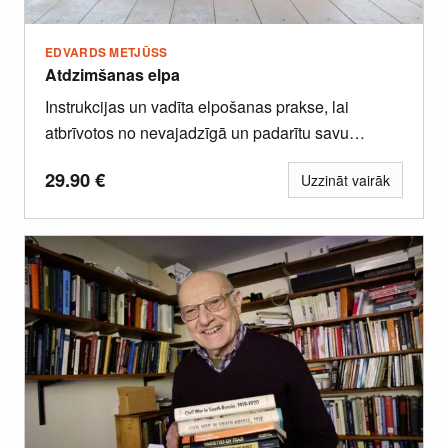
EDVARDS METJŪSS
Atdzimšanas elpa
Instrukcijas un vadīta elpošanas prakse, lai
atbrīvotos no nevajadzīgā un padarītu savu
iekšējo vidi plašāku, tīrāku, gaišāku.
29.90
€
Uzzināt vairāk