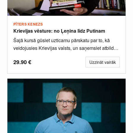
PĪTERS KENEZS
Krievijas vēsture: no Ļeņina līdz Putinam
Šajā kursā gūsiet uzticamu pārskatu par to, kā
veidojusies Krievijas valsts, un saņemsiet atbildes
uz daudziem nozīmīgiem jautājumiem.
29.90
€
Uzzināt vairāk