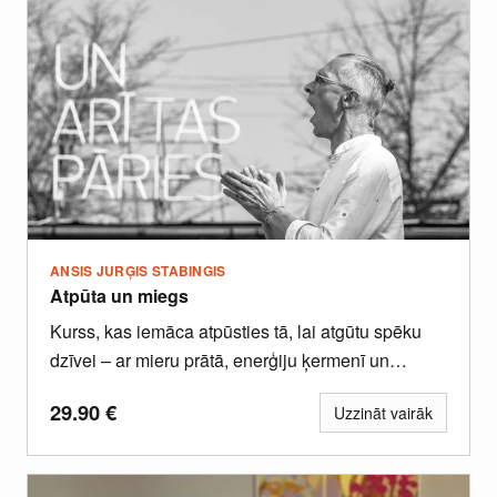
ANSIS JURĢIS STABINGIS
Atpūta un miegs
Kurss, kas iemāca atpūsties tā, lai atgūtu spēku
dzīvei – ar mieru prātā, enerģiju ķermenī un
līdzsvaru attiecībās.
29.90
€
Uzzināt vairāk