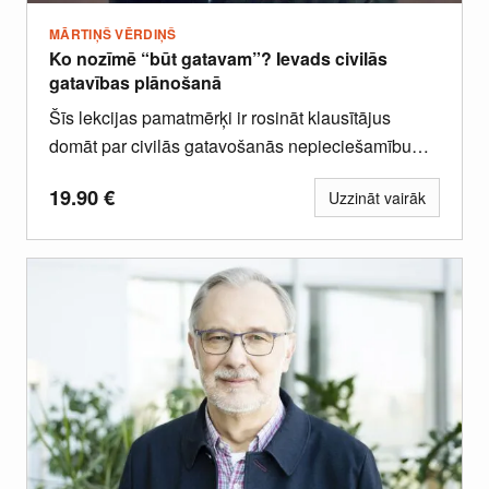
MĀRTIŅŠ VĒRDIŅŠ
Ko nozīmē “būt gatavam”? Ievads civilās
gatavības plānošanā
Šīs lekcijas pamatmērķi ir rosināt klausītājus
domāt par civilās gatavošanās nepieciešamību
mājsaimniecības līmenī un skaidrot
19.90
€
Uzzināt vairāk
mājsaimniecības gatavības plāna struktūru...