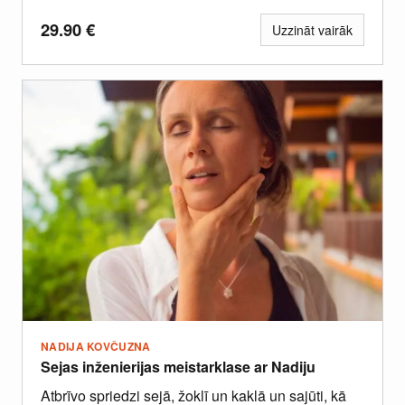
pieredzi.
29.90
€
Uzzināt vairāk
NADIJA KOVČUZNA
Sejas inženierijas meistarklase ar Nadiju
Atbrīvo spriedzi sejā, žoklī un kaklā un sajūti, kā