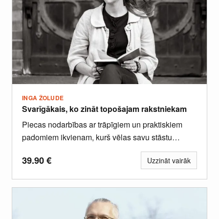
INGA ŽOLUDE
Svarīgākais, ko zināt topošajam rakstniekam
Piecas nodarbības ar trāpīgiem un praktiskiem
padomiem ikvienam, kurš vēlas savu stāstu
izklāstīt rakstveidā.
39.90
€
Uzzināt vairāk