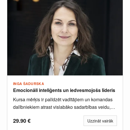
INGA ŠADURSKA
Emocionāli inteliģents un iedvesmojošs līderis
Kursa mērķis ir palīdzēt vadītājiem un komandas
dalībniekiem atrast vislabāko sadarbības veidu,
atpazīt un pilnveidot savus talantus un...
29.90
€
Uzzināt vairāk