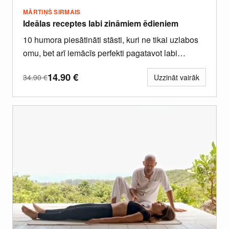
MĀRTIŅŠ SIRMAIS
Ideālas receptes labi zināmiem ēdieniem
10 humora piesātināti stāsti, kuri ne tikai uzlabos
omu, bet arī iemācīs perfekti pagatavot labi
zināmus ēdienus.
14.90
€
34.90
€
Uzzināt vairāk