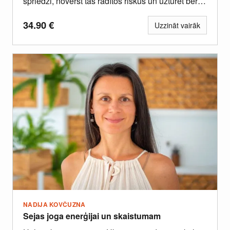
spriedzi, novērst tās radītos riskus un uzturēt bērnā
spēcīgu psihoemocionālo veselību,...
34.90
€
Uzzināt vairāk
NADIJA KOVČUZNA
Sejas joga enerģijai un skaistumam