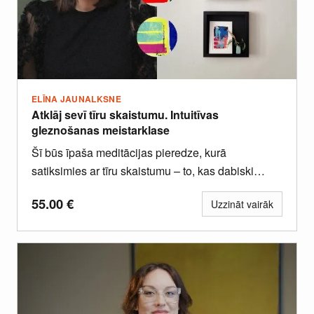
ELĪNA JAUNALKSNE
Atklāj sevī tīru skaistumu. Intuitīvas
gleznošanas meistarklase
Šī būs īpaša meditācijas pieredze, kurā
satiksimies ar tīru skaistumu – to, kas dabiski
atklājas brīdī, kad prāts...
55.00
€
Uzzināt vairāk