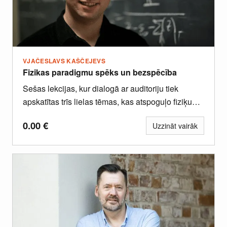
VJAČESLAVS KAŠČEJEVS
Fizikas paradigmu spēks un bezspēcība
Sešas lekcijas, kur dialogā ar auditoriju tiek
apskatītas trīs lielas tēmas, kas atspoguļo fiziķu
priekšstatu krasākos pagriezienus pēdējā...
0.00
€
Uzzināt vairāk