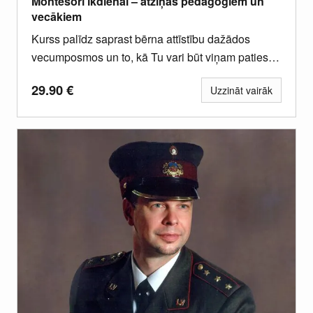
Montesori ikdienai – atziņas pedagogiem un
vecākiem
Kurss palīdz saprast bērna attīstību dažādos
vecumposmos un to, kā Tu vari būt viņam patiesi
atbalstošs ikdienā. Iegūsi...
29.90
€
Uzzināt vairāk