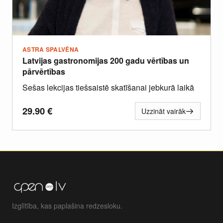
ASTRA SPALVĒNA
Latvijas gastronomijas 200 gadu vērtības un
pārvērtības
Sešas lekcijas tiešsaistē skatīšanai jebkurā laikā
29.90
€
Uzzināt vairāk
Izglītība, kas paplašina redzesloku.