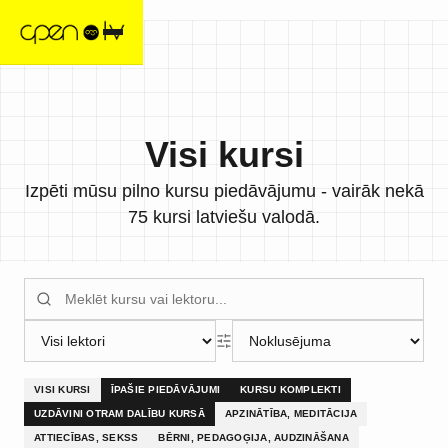
Visi kursi
Izpēti mūsu pilno kursu piedāvājumu - vairāk nekā
75 kursi latviešu valodā.
VISI KURSI
ĪPAŠIE PIEDĀVĀJUMI
KURSU KOMPLEKTI
UZDĀVINI OTRAM DALĪBU KURSĀ
APZINĀTĪBA, MEDITĀCIJA
ATTIECĪBAS, SEKSS
BĒRNI, PEDAGOĢIJA, AUDZINĀŠANA